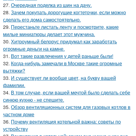
27.
Очередная поделка из шин на дачу.
28.
Зачем покупать дорогущие когтеточки, если можно
сделать его дома самостоятельно.
29.
Перестаньте листать ленту и посмотрите, какие
милые миниатюры делает этот мужчина.
30.
Хитроумный белорус придумал как заработать
огромные деньги на камне.
31.
Вот такие развлечения у детей раньше были!
32.
Когда-нибудь замечали в Москве такие огромные
вытяжки?
33.
И существует ли вообще цвет, на букву вашей
фамилии.
34.
В том случае, если вашей мечтой было сделать себе
синюю кухню - не спешите.
35.
Обзор вентиляционных систем для газовых котлов в
частном доме
36.
Почему вентиляция котельной важна: советы по
устройству