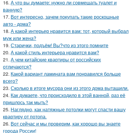
16.
А что вы думаете: нужно ли совмещать туалет и
ванную?
17.
Вот интересно, зачем покупать такие роскошные
авто - дома?
18.
А какой интерьер нравится вам: тот, который выбрал
муж или жена?
19.
Старички, подъём! Вы?что из этого помните
20.
А какой стиль интерьера нравится вам?
21.
А чем китайские квартиры от российских
отличаются?
22.
Какой вариант ламината вам понравился больше
всего?
23.
Сколько в итоге мусора они из этого дома вытащили.
24.
Как думаете, что происходило в этой ванной, раз её
пришлось так мыть?
25.
Наглядно, как натяжные потолки могут спасти вашу
квартиру от потопа.
26.
Вот сейчас и мы проверим, как хорошо вы знаете
города России!