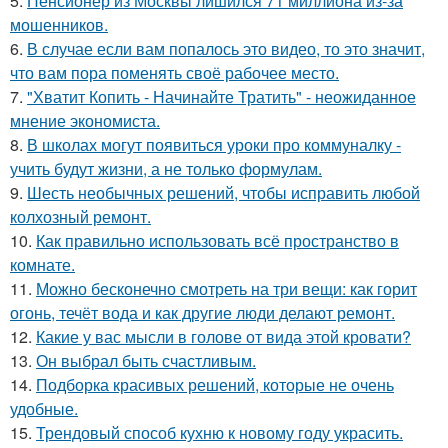
5.
Пенсионер из Москвы лишился 71 миллиона из-за
мошенников.
6.
В случае если вам попалось это видео, то это значит,
что вам пора поменять своё рабочее место.
7.
"Хватит Копить - Начинайте Тратить" - неожиданное
мнение экономиста.
8.
В школах могут появиться уроки про коммуналку -
учить будут жизни, а не только формулам.
9.
Шесть необычных решений, чтобы исправить любой
колхозный ремонт.
10.
Как правильно использовать всё пространство в
комнате.
11.
Можно бесконечно смотреть на три вещи: как горит
огонь, течёт вода и как другие люди делают ремонт.
12.
Какие у вас мысли в голове от вида этой кровати?
13.
Он выбрал быть счастливым.
14.
Подборка красивых решений, которые не очень
удобные.
15.
Трендовый способ кухню к новому году украсить.