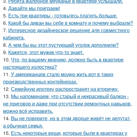
3.
Ребята жалобное мяуканье в квартире услышали.
4.
Давайте мы поиграем!
5.
Есть три квартиры - готовьтесь платить больше.
6.
Какой бы диван вы себе в комнату и почему выбрали?
7.
Интересное дизайнерское решение для совместного
кабинета.
8.
А чем бы вы этот пустующий уголок дополнили?
9.
Кажется, этот мужик что-то знает.
10.
Что, по вашему мнению, должно быть в квартире
настоящего холостяка?
11.
У американцев стало модно жить вот в таких
производственных контейнерах.
12.
Семейную ипотеку распространят на вторичку.
13.
Мы напоминаем, что старый и некрасивый балкон -
не приговор и даже при отсутствии ремонтных навыков,
можно всё исправить.
14.
Вы не поверите, но в этом дворце живёт не депутат,
а обычная семья.
15.
Есть некоторые вещи, которые были в квартирах у