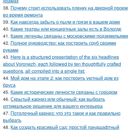
храмах
38.
Почему стоит использовать пленку на дверной проем
во время ремонта
39.
Как навсегда забыть о пыли и грязи в вашем доме
40.
Какие театры или концертные залы есть в Вологде
41.
Какие легенды связаны с московскими подземельями
42.
Полное руководство: как построить сруб своими
руками
43.
Here is a structured presentation of the six headlines
about Voronezh, each followed by ten thoughtfully crafted
questions, all compiled into a single list:
44.
Мой дом на этапе 2: как построить уютный дом из
бруса
45.
Какие исторические личности связаны с городом
46.
Скрытый карниз или обычный: как выбрать
оптимальное решение для вашего интерьера
47.
Потолочный карниз: что это такое и как правильно
выбрать
48.
Как создать красивый сад: простой ландшафтный