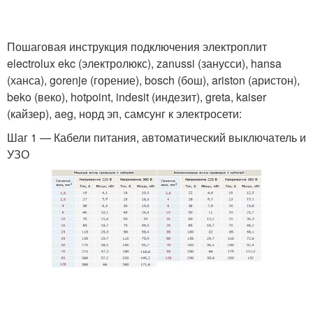
Пошаговая инструкция подключения электроплит
electrolux ekc (электролюкс), zanussi (занусси), hansa
(ханса), gorenje (горение), bosch (бош), ariston (аристон),
beko (веко), hotpoint, indesit (индезит), greta, kaiser
(кайзер), aeg, норд эп, самсунг к электросети:
Шаг 1 — Кабели питания, автоматический выключатель и
УЗО