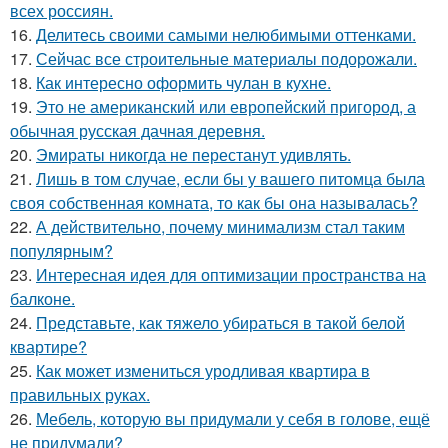
всех россиян.
16.
Делитесь своими самыми нелюбимыми оттенками.
17.
Сейчас все строительные материалы подорожали.
18.
Как интересно оформить чулан в кухне.
19.
Это не американский или европейский пригород, а
обычная русская дачная деревня.
20.
Эмираты никогда не перестанут удивлять.
21.
Лишь в том случае, если бы у вашего питомца была
своя собственная комната, то как бы она называлась?
22.
А действительно, почему минимализм стал таким
популярным?
23.
Интересная идея для оптимизации пространства на
балконе.
24.
Представьте, как тяжело убираться в такой белой
квартире?
25.
Как может измениться уродливая квартира в
правильных руках.
26.
Мебель, которую вы придумали у себя в голове, ещё
не придумали?