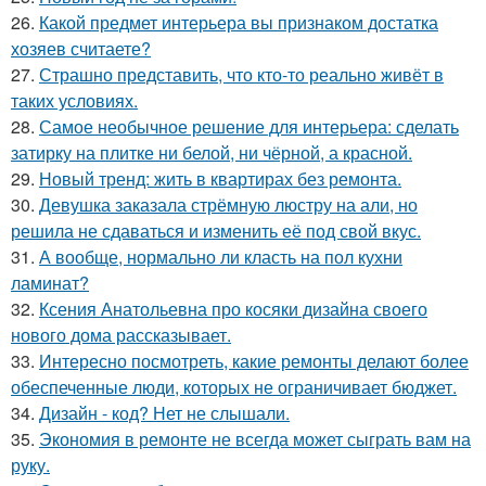
26.
Какой предмет интерьера вы признаком достатка
хозяев считаете?
27.
Страшно представить, что кто-то реально живёт в
таких условиях.
28.
Самое необычное решение для интерьера: сделать
затирку на плитке ни белой, ни чёрной, а красной.
29.
Новый тренд: жить в квартирах без ремонта.
30.
Девушка заказала стрёмную люстру на али, но
решила не сдаваться и изменить её под свой вкус.
31.
А вообще, нормально ли класть на пол кухни
ламинат?
32.
Ксения Анатольевна про косяки дизайна своего
нового дома рассказывает.
33.
Интересно посмотреть, какие ремонты делают более
обеспеченные люди, которых не ограничивает бюджет.
34.
Дизайн - код? Нет не слышали.
35.
Экономия в ремонте не всегда может сыграть вам на
руку.