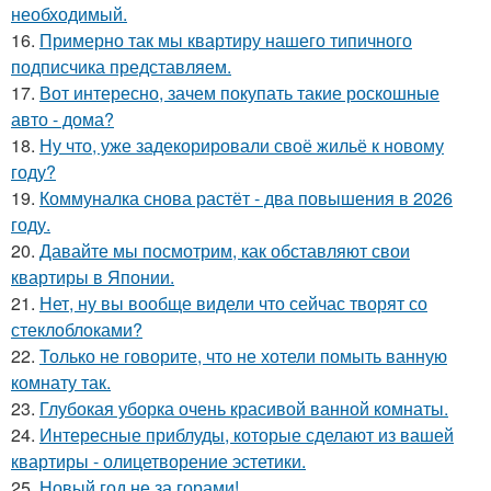
необходимый.
16.
Примерно так мы квартиру нашего типичного
подписчика представляем.
17.
Вот интересно, зачем покупать такие роскошные
авто - дома?
18.
Ну что, уже задекорировали своё жильё к новому
году?
19.
Коммуналка снова растёт - два повышения в 2026
году.
20.
Давайте мы посмотрим, как обставляют свои
квартиры в Японии.
21.
Нет, ну вы вообще видели что сейчас творят со
стеклоблоками?
22.
Только не говорите, что не хотели помыть ванную
комнату так.
23.
Глубокая уборка очень красивой ванной комнаты.
24.
Интересные приблуды, которые сделают из вашей
квартиры - олицетворение эстетики.
25.
Новый год не за горами!