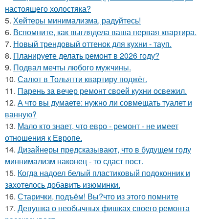
настоящего холостяка?
5.
Хейтеры минимализма, радуйтесь!
6.
Вспомните, как выглядела ваша первая квартира.
7.
Новый трендовый оттенок для кухни - тауп.
8.
Планируете делать ремонт в 2026 году?
9.
Подвал мечты любого мужчины.
10.
Салют в Тольятти квартиру поджёг.
11.
Парень за вечер ремонт своей кухни освежил.
12.
А что вы думаете: нужно ли совмещать туалет и
ванную?
13.
Мало кто знает, что евро - ремонт - не имеет
отношения к Европе.
14.
Дизайнеры предсказывают, что в будущем году
миннимализм наконец - то сдаст пост.
15.
Когда надоел белый пластиковый подоконник и
захотелось добавить изюминки.
16.
Старички, подъём! Вы?что из этого помните
17.
Девушка о необычных фишках своего ремонта