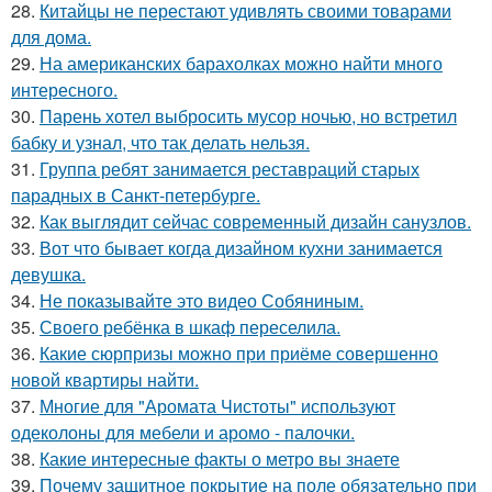
28.
Китайцы не перестают удивлять своими товарами
для дома.
29.
На американских барахолках можно найти много
интересного.
30.
Парень хотел выбросить мусор ночью, но встретил
бабку и узнал, что так делать нельзя.
31.
Группа ребят занимается реставраций старых
парадных в Санкт-петербурге.
32.
Как выглядит сейчас современный дизайн санузлов.
33.
Вот что бывает когда дизайном кухни занимается
девушка.
34.
Не показывайте это видео Собяниным.
35.
Своего ребёнка в шкаф переселила.
36.
Какие сюрпризы можно при приёме совершенно
новой квартиры найти.
37.
Многие для "Аромата Чистоты" используют
одеколоны для мебели и аромо - палочки.
38.
Какие интересные факты о метро вы знаете
39.
Почему защитное покрытие на поле обязательно при