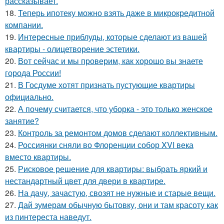
рассказывает.
18.
Теперь ипотеку можно взять даже в микрокредитной
компании.
19.
Интересные приблуды, которые сделают из вашей
квартиры - олицетворение эстетики.
20.
Вот сейчас и мы проверим, как хорошо вы знаете
города России!
21.
В Госдуме хотят признать пустующие квартиры
официально.
22.
А почему считается, что уборка - это только женское
занятие?
23.
Контроль за ремонтом домов сделают коллективным.
24.
Россиянки сняли во Флоренции собор XVI века
вместо квартиры.
25.
Рисковое решение для квартиры: выбрать яркий и
нестандартный цвет для двери в квартире.
26.
На дачу, зачастую, свозят не нужные и старые вещи.
27.
Дай зумерам обычную бытовку, они и там красоту как
из пинтереста наведут.