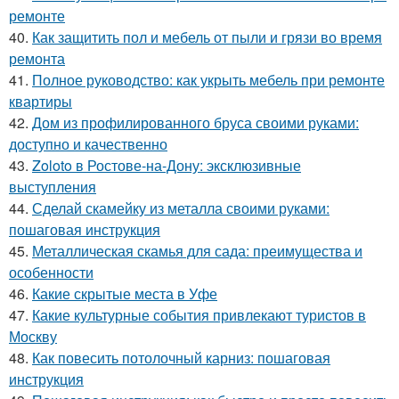
ремонте
40.
Как защитить пол и мебель от пыли и грязи во время
ремонта
41.
Полное руководство: как укрыть мебель при ремонте
квартиры
42.
Дом из профилированного бруса своими руками:
доступно и качественно
43.
Zoloto в Ростове-на-Дону: эксклюзивные
выступления
44.
Сделай скамейку из металла своими руками:
пошаговая инструкция
45.
Металлическая скамья для сада: преимущества и
особенности
46.
Какие скрытые места в Уфе
47.
Какие культурные события привлекают туристов в
Москву
48.
Как повесить потолочный карниз: пошаговая
инструкция