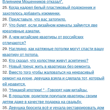
Влиянием Мошенников отказал".
25.
Когда надоел белый пластиковый подоконник и
захотелось добавить изюминки.
26.
Представьте, что вас затопило.
27.
Что будет, если дизайном комнаты займутся две
креативные азиатки.
28.
А чем китайские квартиры от российских
отличаются?
29.
Наглядно, как натяжные потолки могут спасти вашу
квартиру от потопа.
30.
Кто сказал, что холостяки живут аскетично?
31.
Новый тренд: жить в квартирах без ремонта.
32.
Вместо того чтобы жаловаться на некрасивый
ремонт на кухне, девушка взяла и сделала тот, который
ей нравится.
33.
"Никакой ипотеки! " - Говорят нам китайцы.
34.
В прошлом, родители покупали квартиры своим
детям даже в качестве подарка на свадьбу.
35.
Девушка бросила всё и уехала реставрировать дом