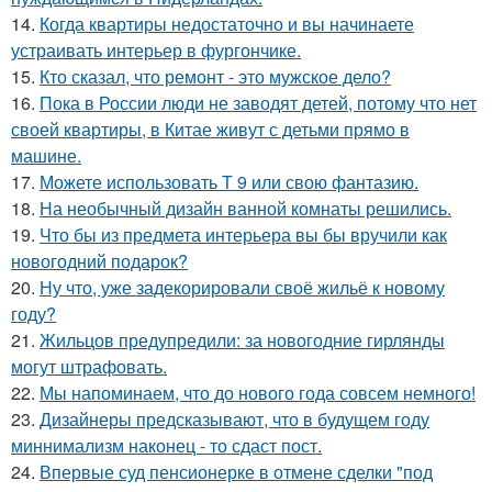
14.
Когда квартиры недостаточно и вы начинаете
устраивать интерьер в фургончике.
15.
Кто сказал, что ремонт - это мужское дело?
16.
Пока в России люди не заводят детей, потому что нет
своей квартиры, в Китае живут с детьми прямо в
машине.
17.
Можете использовать Т 9 или свою фантазию.
18.
На необычный дизайн ванной комнаты решились.
19.
Что бы из предмета интерьера вы бы вручили как
новогодний подарок?
20.
Ну что, уже задекорировали своё жильё к новому
году?
21.
Жильцов предупредили: за новогодние гирлянды
могут штрафовать.
22.
Мы напоминаем, что до нового года совсем немного!
23.
Дизайнеры предсказывают, что в будущем году
миннимализм наконец - то сдаст пост.
24.
Впервые суд пенсионерке в отмене сделки "под