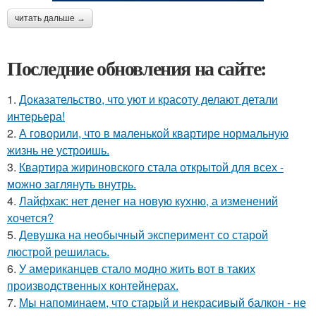
читать дальше →
Последние обновления на сайте:
1.
Доказательство, что уют и красоту делают детали
интерьера!
2.
А говорили, что в маленькой квартире нормальную
жизнь не устроишь.
3.
Квартира жириновского стала открытой для всех -
можно заглянуть внутрь.
4.
Лайфхак: нет денег на новую кухню, а изменений
хочется?
5.
Девушка на необычный эксперимент со старой
люстрой решилась.
6.
У американцев стало модно жить вот в таких
производственных контейнерах.
7.
Мы напоминаем, что старый и некрасивый балкон - не