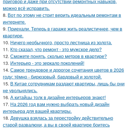
приговор и даже при отсутствии ремонтных навыков,
можно всё исправить.
8.
Вот по этому не стоит верить идеальным ремонтам в
интернете.
9.
Приехали. Теперь в гараже жить реалистичнее, чем в
квартире.
10.
Ничего необычного, просто лестница из золота.
11.
Кто сказал, что ремонт - это мужское дело?
12.
Сможете понять, сколько метров в квартире?
13.
Интерьер - это зеркало поколений!
14.
Самое трендовое и дорогое сочетания цветов в 2026
году: тёмно - бирюзовый, бардовый и золотой.
15.
В Китае сотрудникам раздают квартиры, лишь бы они
не увольнялись.
16.
А китайцы толк в дизайне интерьеров знают!
17.
На 2026 год вам нужно выбрать новый дизайн
интерьера для вашей квартиры.
18.
Девушка взялась за перестройку действительно
старой развалюхи, а вы в своей квартире боитесь