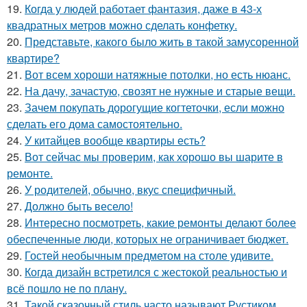
19.
Когда у людей работает фантазия, даже в 43-х
квадратных метров можно сделать конфетку.
20.
Представьте, какого было жить в такой замусоренной
квартире?
21.
Вот всем хороши натяжные потолки, но есть нюанс.
22.
На дачу, зачастую, свозят не нужные и старые вещи.
23.
Зачем покупать дорогущие когтеточки, если можно
сделать его дома самостоятельно.
24.
У китайцев вообще квартиры есть?
25.
Вот сейчас мы проверим, как хорошо вы шарите в
ремонте.
26.
У родителей, обычно, вкус специфичный.
27.
Должно быть весело!
28.
Интересно посмотреть, какие ремонты делают более
обеспеченные люди, которых не ограничивает бюджет.
29.
Гостей необычным предметом на столе удивите.
30.
Когда дизайн встретился с жестокой реальностью и
всё пошло не по плану.
31.
Такой сказочный стиль часто называют Рустиком.