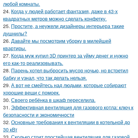
любой комнаты.
24.
Когда у людей работает фантазия, даже в 43-х
квадратных метров можно сделать конфетку.
25.
Простите, а неужели дизайнеры интерьера такие
душнилы?
26.
Давайте мы посмотрим уборку в милейшей
квартиры.
27.
Когда муж купил 3D принтер за уйму денег и нужно
его как-то реализовывать.
28.
Парень хотел выбросить мусор ночью, но встретил
бабку и узнал, что так делать нельзя.
29.
А вот не смейтесь над людьми, которые собирают
хорошие вещи с помоек.
30.
Своего ребёнка в шкаф переселила.
31.
Эффективная вентиляция для газового котла: ключ к
безопасности и экономичности
32.
Основные требования к вентиляции в котельной до
30 кВт
33.
Сколько стоит простейшая вентиляция для газовой