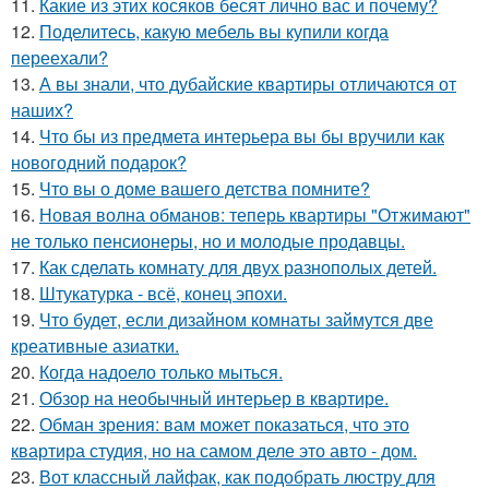
11.
Какие из этих косяков бесят лично вас и почему?
12.
Поделитесь, какую мебель вы купили когда
переехали?
13.
А вы знали, что дубайские квартиры отличаются от
наших?
14.
Что бы из предмета интерьера вы бы вручили как
новогодний подарок?
15.
Что вы о доме вашего детства помните?
16.
Новая волна обманов: теперь квартиры "Отжимают"
не только пенсионеры, но и молодые продавцы.
17.
Как сделать комнату для двух разнополых детей.
18.
Штукатурка - всё, конец эпохи.
19.
Что будет, если дизайном комнаты займутся две
креативные азиатки.
20.
Когда надоело только мыться.
21.
Обзор на необычный интерьер в квартире.
22.
Обман зрения: вам может показаться, что это
квартира студия, но на самом деле это авто - дом.
23.
Вот классный лайфак, как подобрать люстру для