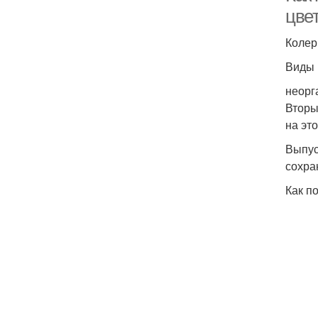
цве
Колер
Виды 
неорг
Вторы
на эт
Выпус
сохра
Как п