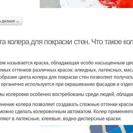
ь дальше →
а колера для покраски стен. Что такое ко
ом называется краска, обладающая особо насыщенным цве
емых оттенков различных красок: алкидных, латексных, мас
образие цвета колера для покраски стен позволяет получат
 органично используется при окрашивании фасадов и отдел
ы колеровки особенно востребованы среди людей, облада
нение колера позволяет создавать сложные оттенки красок.
можно сделать колеровочным автоматом. Колер применяетс
ляют в латексные, клеевые, водно-дисперсные краски.