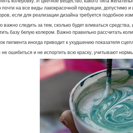
нять колеровку. И цветное вещество, какого типа желатель
 почти на все виды лакокрасочной продукции, допустимо и 
оров, если для реализации дизайна требуется подобное из
о важно следить за тем, сколько будет вливаться средства,
тить базу белую колером. Важно правильно рассчитать коли
ок пигмента иногда приводит к ухудшению показателя сцеп
 не ошибиться и не испортить всю краску, учитывают норм