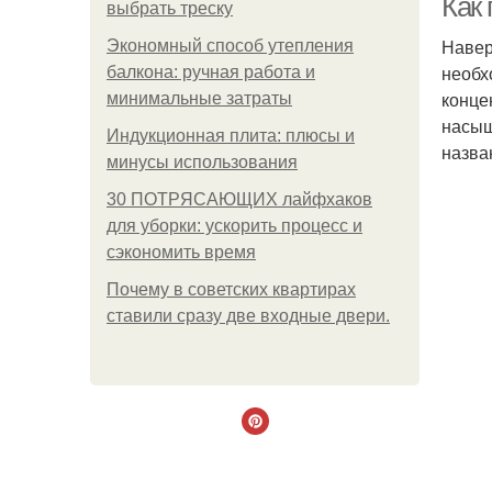
Как 
выбрать треску
Навер
Экономный способ утепления
необх
балкона: ручная работа и
конце
минимальные затраты
насыщ
Индукционная плита: плюсы и
назва
минусы использования
30 ПОТРЯСАЮЩИХ лайфхаков
для уборки: ускорить процесс и
сэкономить время
Почему в советских квартирах
ставили сразу две входные двери.