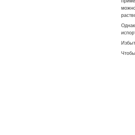
приме
можно
раств
Однак
испор
Избыт
Чтобы