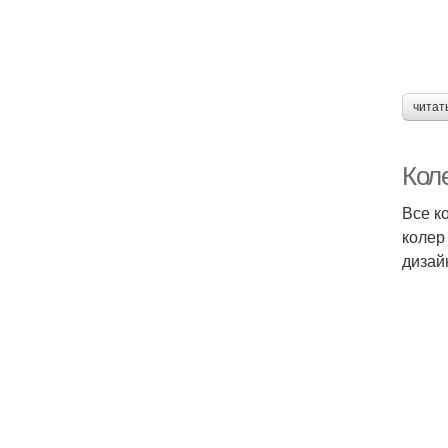
читат
Кол
Все к
колер
дизай