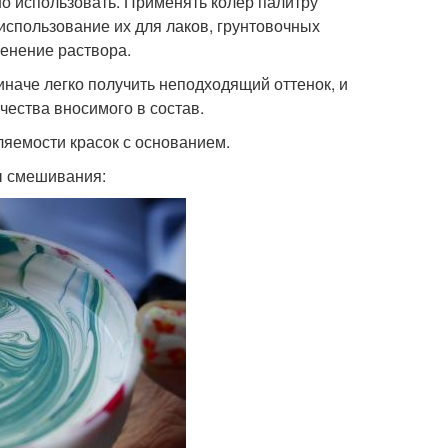
но использовать. Применять колер палитру
использование их для лаков, грунтовочных
менение раствора.
 иначе легко получить неподходящий оттенок, и
чества вносимого в состав.
ляемости красок с основанием.
ы смешивания: