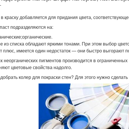
т
 в краску добавляется для придания цвета, соответствующ
паст подразделяются на:
анические;органические.
е из списка обладают яркими тонами. При этом выбор цвет
от плюс, имеется один недостаток — они быстро выгорают п
к неорганических пигментов производится в ограниченных к
няют цветовые свойства надолго.
одобрать колер для покраски стен? Для этого нужно сделат