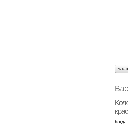
читат
Вас
Кол
кра
Когда