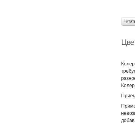
читат
Цвет
Колер
требу
разно
Колер
Прием
Приме
невоз
добав