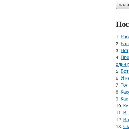
читат
Пос
1.
Раб
2.
В ш
3.
Нет
4.
Пре
один р
5.
Вот
6.
И к
7.
Тол
8.
Как
9.
Как
10.
Ки
11.
Вс
12.
Ва
13.
См