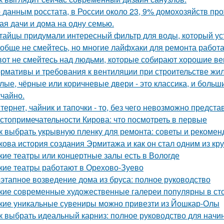
 данным росстата, в России около 23, 9% домохозяйств п
ая дачи и дома на одну семью.
тайцы придумали интересный фильтр для воды, который ус
обще не смейтесь, но многие лайфхаки для ремонта работа
вот не смейтесь над людьми, которые собирают хорошие ве
рмативы и требования к вентиляции при строительстве жил
лые, чёрные или коричневые двери - это классика, и боль
учайно.
тернет, чайник и тапочки - то, без чего невозможно предста
стопримечательности Кирова: что посмотреть в первые
к выбрать укрывную пленку для ремонта: советы и рекомен
кова история создания Эрмитажа и как он стал одним из к
кие театры или концертные залы есть в Вологде
кие театры работают в Орехово-Зуево
этапное возведение дома из бруса: полное руководство
кие современные художественные галереи популярны в ст
кие уникальные сувениры можно привезти из Йошкар-Олы
к выбрать идеальный карниз: полное руководство для нач