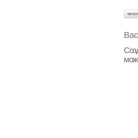
читат
Вас
Соз
мож