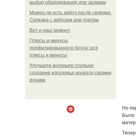
выбор оборудования для заливки
Можно ли есть арбуз после селедки.
Селедка с арбузом или тортом
Boт и наш ремoнт.
Плюсы и минусы
профилированного бруса: все
плюсы и минусы
Улучшите интерьер спальни:
создание изголовья кровати своими
руками
Но пе
Было 
матер
Тепер