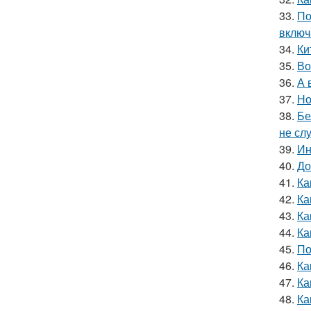
33.
По
включ
34.
Ки
35.
Во
36.
А 
37.
Но
38.
Бе
не сл
39.
Ин
40.
До
41.
Ка
42.
Ка
43.
Ка
44.
Ка
45.
По
46.
Ка
47.
Ка
48.
Ка