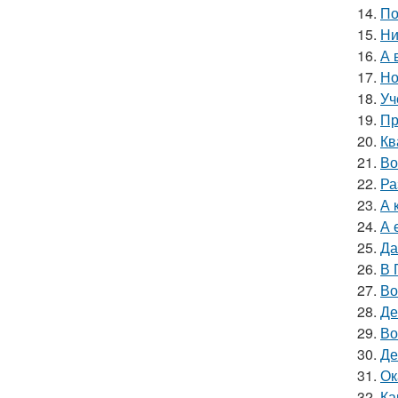
14.
По
15.
Ни
16.
А 
17.
Но
18.
Уч
19.
Пр
20.
Кв
21.
Во
22.
Ра
23.
А 
24.
А 
25.
Да
26.
В 
27.
Во
28.
Де
29.
Во
30.
Де
31.
Ок
32.
Ка