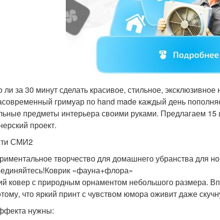
 ли за 30 минут сделать красивое, стильное, эксклюзивное 
асовременный гримуар по hand made каждый день пополняет
льные предметы интерьера своими руками. Предлагаем 15
нерский проект.
сти СМИ2
риментальное творчество для домашнего убранства для нов
единяйтесь!Коврик «фауна+флора»
ий ковер с природным орнаментом небольшого размера. Впе
отому, что яркий принт с чувством юмора оживит даже скучн
ффекта нужны: