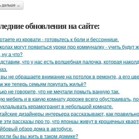
ь дальше →
ледние обновления на сайте:
отаете из кровати - готовьтесь к боли и бессоннице.
колах могут появиться уроки про коммуналку - учить будут 
, ну а что?
дставим, что у нас есть волшебная палочка, которая наколду
аз.
 вы не обращаете внимание на потолок в ремонте, а его цве
ак же теперь семьям покупать жильё?
ько не говорите, что не мечтали помыть ванную так.
ую мебель и в какую комнату дороже всего обустраивать, 
 укладывать керамогранит в небольшой комнате.
тайские дизайнеры интерьера рассказывают, как правильно
е эти рассказы про то, что японцы живут в крошечных кварти
йбовый обзор дома в автобусе.
огли бы вы жить в таком домике?