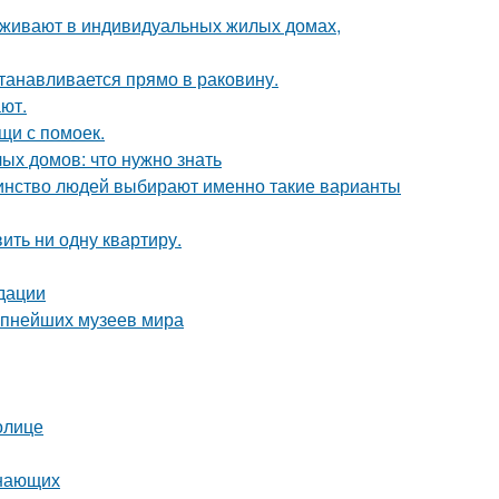
роживают в индивидуальных жилых домах,
танавливается прямо в раковину.
ют.
щи с помоек.
ых домов: что нужно знать
шинство людей выбирают именно такие варианты
вить ни одну квартиру.
дации
рупнейших музеев мира
олице
инающих