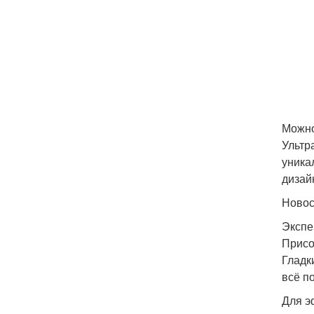
Можно
Ультр
уника
дизай
Ново
Экспе
Присо
Гладк
всё п
Для э