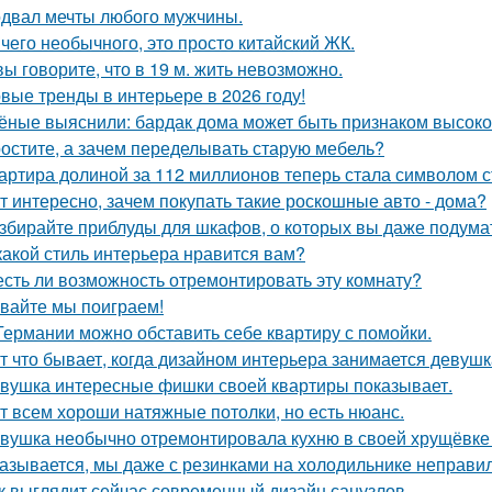
двал мечты любого мужчины.
чего необычного, это просто китайский ЖК.
вы говорите, что в 19 м. жить невозможно.
вые тренды в интерьере в 2026 году!
ёные выяснили: бардак дома может быть признаком высоког
остите, а зачем переделывать старую мебель?
артира долиной за 112 миллионов теперь стала символом 
т интересно, зачем покупать такие роскошные авто - дома?
збирайте приблуды для шкафов, о которых вы даже подумат
какой стиль интерьера нравится вам?
есть ли возможность отремонтировать эту комнату?
вайте мы поиграем!
Германии можно обставить себе квартиру с помойки.
т что бывает, когда дизайном интерьера занимается девушк
вушка интересные фишки своей квартиры показывает.
т всем хороши натяжные потолки, но есть нюанс.
вушка необычно отремонтировала кухню в своей хрущёвке и
азывается, мы даже с резинками на холодильнике неправил
к выглядит сейчас современный дизайн санузлов.