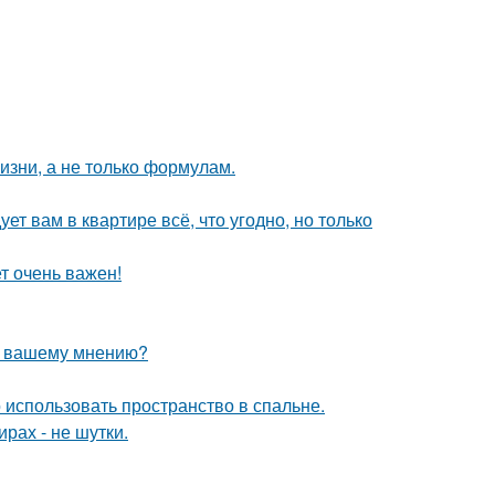
жизни, а не только формулам.
ет вам в квартире всё, что угодно, но только
т очень важен!
по вашему мнению?
 использовать пространство в спальне.
рах - не шутки.