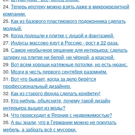
24.
Теперь ипотеку можно взять даже в микрокредитной
компании.
25.
Как из базового пластикового подоконника сделать
модный.
26.
Когда подошли к плитке с душой и фантазией.
27.
Индусы массово едут в Россию - рост в 22 раза.
28.
Самое необычное решение для интерьера: сделать
затирку на плитке ни белой, ни чёрной, а красной.
29.
Вот всем хороши натяжные потолки, но есть нюанс.
30.
Мозги в честь первого сентября разомнём.
31.
Вот что бывает, когда за дело берётся
профессиональный дизайнер.
32.
Как из старого фонда сделать конфетку!
33.
Кто-нибудь, объясните, почему такой дизайн
интерьера вышел из моды?
34.
Что происходит в Японии с недвижимостью?
35.
А вы знали, что в Германии можно не покупать
мебель, а забрать всё с мусорки.