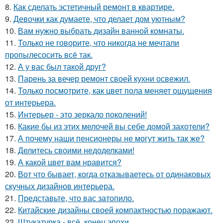
8.
Как сделать эстетичный ремонт в квартире.
9.
Девочки как думаете, что делает дом уютным?
10.
Вам нужно выбрать дизайн ванной комнаты.
11.
Только не говорите, что никогда не мечтали
пропылесосить всё так.
12.
А у вас был такой друг?
13.
Парень за вечер ремонт своей кухни освежил.
14.
Только посмотрите, как цвет пола меняет ощущения
от интерьера.
15.
Интерьер - это зеркало поколений!
16.
Какие бы из этих мелочей вы себе домой захотели?
17.
А почему наши пенсионеры не могут жить так же?
18.
Делитесь своими недоделками!
19.
А какой цвет вам нравится?
20.
Вот что бывает, когда отказываетесь от одинаковых
скучных дизайнов интерьера.
21.
Представьте, что вас затопило.
22.
Китайские дизайны своей компактностью поражают.
23.
Штукатурка - всё, конец эпохи.