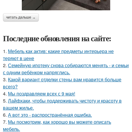
читать дальше →
Последние обновления на сайте:
1.
Мебель как актив: какие предметы интерьера не
теряют в цене
2.
Семейную ипотеку снова собираются менять - и семьи
с одним ребёнком напряглись.
3.
Какой вариант отделки стены вам нравится больше
всего?
4.
Мы поздравляем всех с 9 мая!
5.
Лайфхаки, чтобы поддерживать чистоту и красоту в
вашем жилье.
6.
А вот это - распространённая ошибка.
7.
Мы посмотрим, как хорошо вы можете описать
мебель.