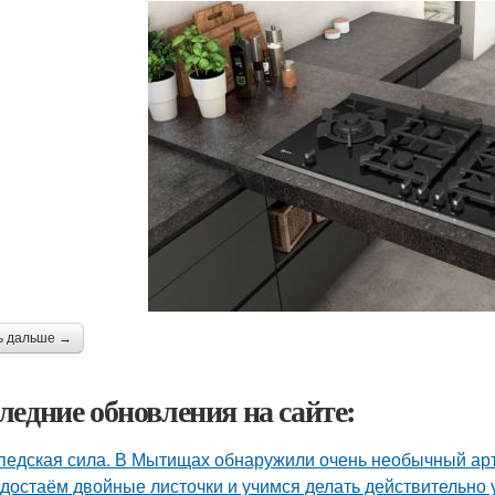
ь дальше →
ледние обновления на сайте:
педская сила. В Мытищах обнаружили очень необычный арт 
достаём двойные листочки и учимся делать действительно 