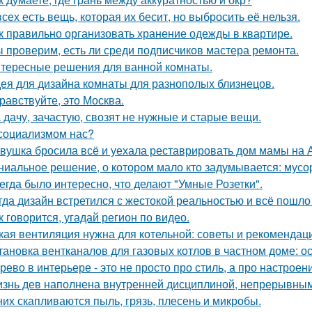
всех есть вещь, которая их бесит, но выбросить её нельзя.
к правильно организовать хранение одежды в квартире.
 проверим, есть ли среди подписчиков мастера ремонта.
тересные решения для ванной комнаты.
ея для дизайна комнаты для разнополых близнецов.
равствуйте, это Москва.
 дачу, зачастую, свозят не нужные и старые вещи.
социализмом нас?
вушка бросила всё и уехала реставрировать дом мамы на 
ниальное решение, о котором мало кто задумывается: мус
егда было интересно, что делают "Умные Розетки".
гда дизайн встретился с жестокой реальностью и всё пошло 
к говорится, угадай регион по видео.
кая вентиляция нужна для котельной: советы и рекомендац
тановка вентканалов для газовых котлов в частном доме: 
рево в интерьере - это не просто про стиль, а про настроен
знь дев наполнена внутренней дисциплиной, непрерывным 
них скапливаются пыль, грязь, плесень и микробы.