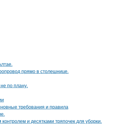
Алтае.
оропровод прямо в столешнице.
не по плану.
ии
основные требования и правила
ие.
контролем и десятками тряпочек для уборки.