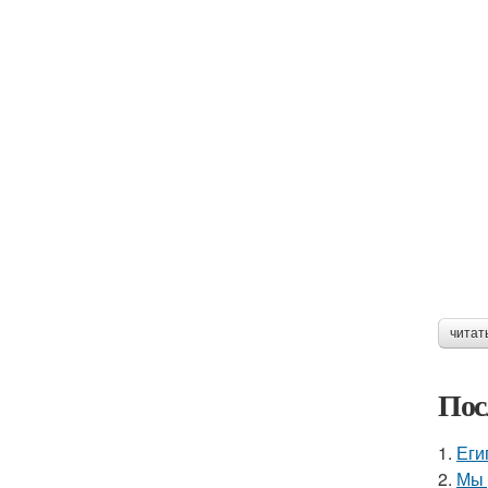
читат
Пос
1.
Еги
2.
Мы 