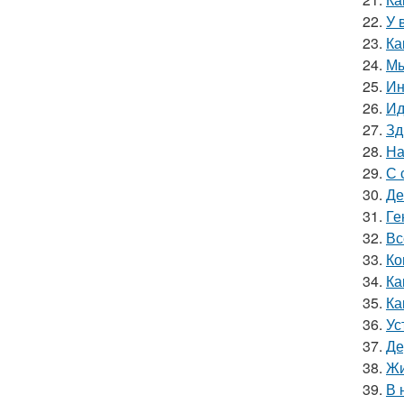
22.
У 
23.
Ка
24.
Мы
25.
Ин
26.
Ид
27.
Зд
28.
На
29.
С 
30.
Де
31.
Ге
32.
Вс
33.
Ко
34.
Ка
35.
Ка
36.
Ус
37.
Де
38.
Жи
39.
В 