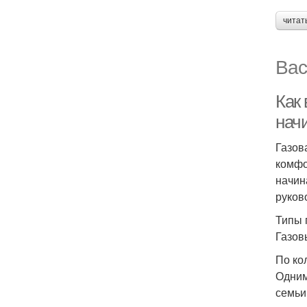
читат
Вас
Как 
нач
Газов
комфо
начин
руков
Типы 
Газов
По ко
Одним
семьи