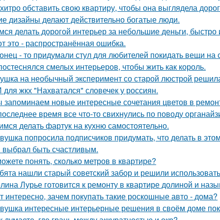
 хитро обставить свою квартиру, чтобы она выглядела дорог
ие дизайны делают действительно богатые люди.
мся делать дорогой интерьер за небольшие деньги, быстро 
от это - распространённая ошибка.
онец - то придумали стул для любителей покидать вещи на с
постеснялся смелых интерьеров, чтобы жить как король.
ушка на необычный эксперимент со старой люстрой решила
 для жкх "Нахватался" словечек у россиян.
 запоминаем новые интересные сочетания цветов в ремонте
последнее время все что-то свихнулись по поводу органайз
имся делать фартук на кухню самостоятельно.
вушка попросила подписчиков придумать, что делать в этом 
 выбрал быть счастливым.
ожете понять, сколько метров в квартире?
бята нашли старый советский забор и решили использовать 
лина Лурье готовится к ремонту в квартире долиной и наз
т интересно, зачем покупать такие роскошные авто - дома?
вушка интересные интерьерные решения в своём доме пок
к думаете, где грань между аккуратностью и окр?