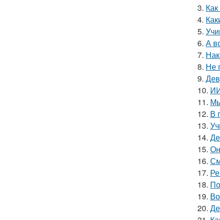
3.
Как
4.
Как
5.
Учи
6.
А в
7.
Нак
8.
Не 
9.
Дев
10.
ИИ
11.
Мы
12.
В 
13.
Уч
14.
Де
15.
Он
16.
См
17.
Ре
18.
По
19.
Во
20.
Де
21.
Ка