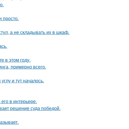
о.
и просто.
тул, а не складывать их в шкаф.
сь.
 в этом году.
инга, примерно всего.
углу и тут началось.
его в интерьере.
ывает решение суда победой.
азывает.