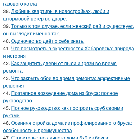
газового котла
38.
Любишь квартиры в новостройках, люби и
штормовой ветер во дворе.
39.
Только в том случае, если женский рай и существует,
он выглядит именно так.
40.
Одиночество даёт о себе знать.
41.
Что посмотреть в окрестностях Хабаровска: природа
и история
42.
Как защитить двери от пыли и грязи во время
ремонта
43.
Что закрыть обои во время ремонта: эффективные
решения
44.
Поэтапное возведение дома из бруса: полное
руководство
45.
Полное руководство: как построить сруб своими
руками
46.
Осенняя стройка дома из профилированного бруса:
особенности и преимущества
47.
Строительство дачного дома 6х9 из бруса: