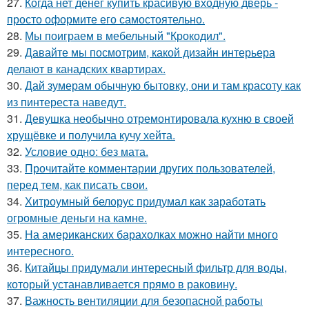
27.
Когда нет денег купить красивую входную дверь -
просто оформите его самостоятельно.
28.
Мы поиграем в мебельный "Крокодил".
29.
Давайте мы посмотрим, какой дизайн интерьера
делают в канадских квартирах.
30.
Дай зумерам обычную бытовку, они и там красоту как
из пинтереста наведут.
31.
Девушка необычно отремонтировала кухню в своей
хрущёвке и получила кучу хейта.
32.
Условие одно: без мата.
33.
Прочитайте комментарии других пользователей,
перед тем, как писать свои.
34.
Хитроумный белорус придумал как заработать
огромные деньги на камне.
35.
На американских барахолках можно найти много
интересного.
36.
Китайцы придумали интересный фильтр для воды,
который устанавливается прямо в раковину.
37.
Важность вентиляции для безопасной работы