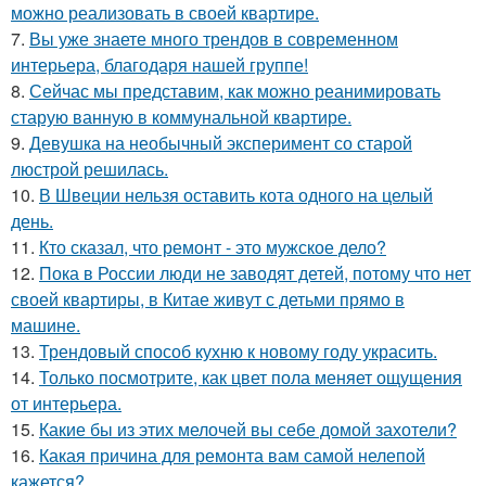
можно реализовать в своей квартире.
7.
Вы уже знаете много трендов в современном
интерьера, благодаря нашей группе!
8.
Сейчас мы представим, как можно реанимировать
старую ванную в коммунальной квартире.
9.
Девушка на необычный эксперимент со старой
люстрой решилась.
10.
В Швеции нельзя оставить кота одного на целый
день.
11.
Кто сказал, что ремонт - это мужское дело?
12.
Пока в России люди не заводят детей, потому что нет
своей квартиры, в Китае живут с детьми прямо в
машине.
13.
Трендовый способ кухню к новому году украсить.
14.
Только посмотрите, как цвет пола меняет ощущения
от интерьера.
15.
Какие бы из этих мелочей вы себе домой захотели?
16.
Какая причина для ремонта вам самой нелепой
кажется?