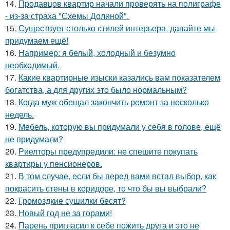
14.
Продавцов квартир начали проверять на полиграфе
- из-за страха "Схемы Долиной".
15.
Существует столько стилей интерьера, давайте мы
придумаем ещё!
16.
Например: я белый, холодный и безумно
необходимый.
17.
Какие квартирные изыски казались вам показателем
богатства, а для других это было нормальным?
18.
Когда муж обещал закончить ремонт за несколько
недель.
19.
Мебель, которую вы придумали у себя в голове, ещё
не придумали?
20.
Риелторы предупредили: не спешите покупать
квартиры у пенсионеров.
21.
В том случае, если бы перед вами встал выбор, как
покрасить стены в коридоре, то что бы вы выбрали?
22.
Громоздкие сушилки бесят?
23.
Новый год не за горами!
24.
Парень пригласил к себе пожить друга и это не