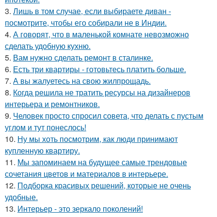
3.
Лишь в том случае, если выбираете диван -
посмотрите, чтобы его собирали не в Индии.
4.
А говорят, что в маленькой комнате невозможно
сделать удобную кухню.
5.
Вам нужно сделать ремонт в сталинке.
6.
Есть три квартиры - готовьтесь платить больше.
7.
А вы жалуетесь на свою жилпрощадь.
8.
Когда решила не тратить ресурсы на дизайнеров
интерьера и ремонтников.
9.
Человек просто спросил совета, что делать с пустым
углом и тут понеслось!
10.
Ну мы хоть посмотрим, как люди принимают
купленную квартиру.
11.
Мы запоминаем на будущее самые трендовые
сочетания цветов и материалов в интерьере.
12.
Подборка красивых решений, которые не очень
удобные.
13.
Интерьер - это зеркало поколений!