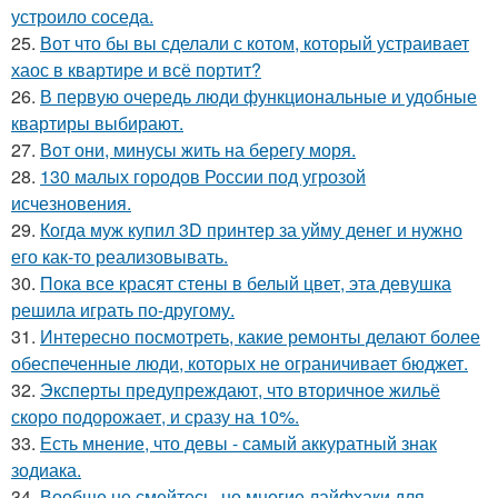
устроило соседа.
25.
Вот что бы вы сделали с котом, который устраивает
хаос в квартире и всё портит?
26.
В первую очередь люди функциональные и удобные
квартиры выбирают.
27.
Вот они, минусы жить на берегу моря.
28.
130 малых городов России под угрозой
исчезновения.
29.
Когда муж купил 3D принтер за уйму денег и нужно
его как-то реализовывать.
30.
Пока все красят стены в белый цвет, эта девушка
решила играть по-другому.
31.
Интересно посмотреть, какие ремонты делают более
обеспеченные люди, которых не ограничивает бюджет.
32.
Эксперты предупреждают, что вторичное жильё
скоро подорожает, и сразу на 10%.
33.
Есть мнение, что девы - самый аккуратный знак
зодиака.
34.
Вообще не смейтесь, но многие лайфхаки для