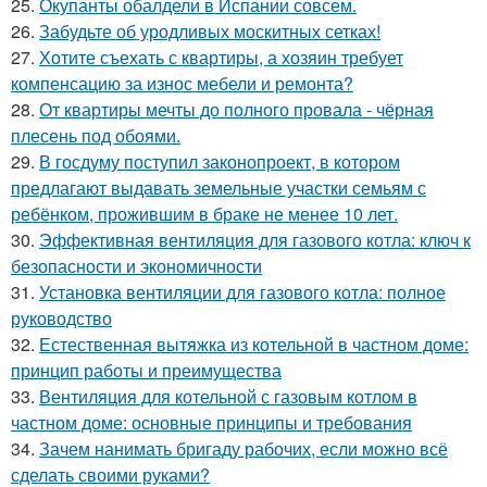
25.
Окупанты обалдели в Испании совсем.
26.
Забудьте об уродливых москитных сетках!
27.
Хотите съехать с квартиры, а хозяин требует
компенсацию за износ мебели и ремонта?
28.
От квартиры мечты до полного провала - чёрная
плесень под обоями.
29.
В госдуму поступил законопроект, в котором
предлагают выдавать земельные участки семьям с
ребёнком, прожившим в браке не менее 10 лет.
30.
Эффективная вентиляция для газового котла: ключ к
безопасности и экономичности
31.
Установка вентиляции для газового котла: полное
руководство
32.
Естественная вытяжка из котельной в частном доме:
принцип работы и преимущества
33.
Вентиляция для котельной с газовым котлом в
частном доме: основные принципы и требования
34.
Зачем нанимать бригаду рабочих, если можно всё
сделать своими руками?