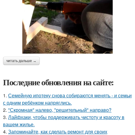
читать дальше →
Последние обновления на сайте:
1.
Семейную ипотеку снова собираются менять - и семьи
с одним ребёнком напряглись.
2.
"Скромная" налево, "решительный" направо?
3.
Лайфхаки, чтобы поддерживать чистоту и красоту в
вашем жилье.
4.
Запоминайте, как сделать ремонт для своих