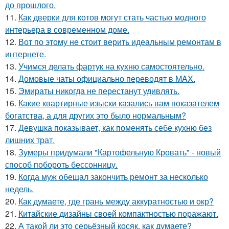
до прошлого.
11.
Как дверки для котов могут стать частью модного
интерьера в современном доме.
12.
Вот по этому не стоит верить идеальным ремонтам в
интернете.
13.
Учимся делать фартук на кухню самостоятельно.
14.
Домовые чаты официально переводят в MAX.
15.
Эмираты никогда не перестанут удивлять.
16.
Какие квартирные изыски казались вам показателем
богатства, а для других это было нормальным?
17.
Девушка показывает, как поменять себе кухню без
лишних трат.
18.
Зумеры придумали "Картофельную Кровать" - новый
способ побороть бессонницу.
19.
Когда муж обещал закончить ремонт за несколько
недель.
20.
Как думаете, где грань между аккуратностью и окр?
21.
Китайские дизайны своей компактностью поражают.
22.
А такой ли это серьёзный косяк, как думаете?