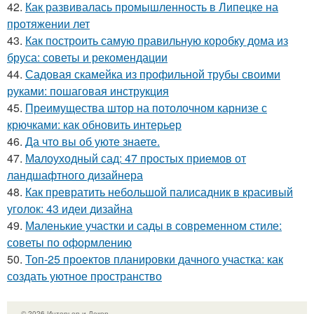
42.
Как развивалась промышленность в Липецке на
протяжении лет
43.
Как построить самую правильную коробку дома из
бруса: советы и рекомендации
44.
Садовая скамейка из профильной трубы своими
руками: пошаговая инструкция
45.
Преимущества штор на потолочном карнизе с
крючками: как обновить интерьер
46.
Да что вы об уюте знаете.
47.
Малоуходный сад: 47 простых приемов от
ландшафтного дизайнера
48.
Как превратить небольшой палисадник в красивый
уголок: 43 идеи дизайна
49.
Маленькие участки и сады в современном стиле:
советы по оформлению
50.
Топ-25 проектов планировки дачного участка: как
создать уютное пространство
© 2026 Интерьер и Декор