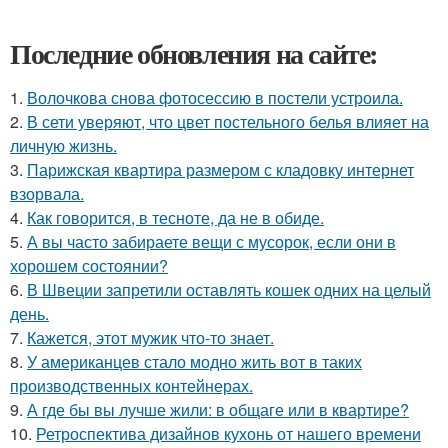
Последние обновления на сайте:
1.
Волочкова снова фотосессию в постели устроила.
2.
В сети уверяют, что цвет постельного белья влияет на
личную жизнь.
3.
Парижская квартира размером с кладовку интернет
взорвала.
4.
Как говорится, в тесноте, да не в обиде.
5.
А вы часто забираете вещи с мусорок, если они в
хорошем состоянии?
6.
В Швеции запретили оставлять кошек одних на целый
день.
7.
Кажется, этот мужик что-то знает.
8.
У американцев стало модно жить вот в таких
производственных контейнерах.
9.
А где бы вы лучше жили: в общаге или в квартире?
10.
Ретроспектива дизайнов кухонь от нашего времени