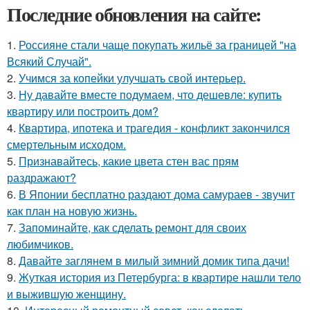
Последние обновления на сайте:
1.
Россияне стали чаще покупать жильё за границей "на
Всякий Случай".
2.
Учимся за копейки улучшать свой интерьер.
3.
Ну давайте вместе подумаем, что дешевле: купить
квартиру или построить дом?
4.
Квартира, ипотека и трагедия - конфликт закончился
смертельным исходом.
5.
Признавайтесь, какие цвета стен вас прям
раздражают?
6.
В Японии бесплатно раздают дома самураев - звучит
как план на новую жизнь.
7.
Запоминайте, как сделать ремонт для своих
любимчиков.
8.
Давайте заглянем в милый зимний домик типа дачи!
9.
Жуткая история из Петербурга: в квартире нашли тело
и выжившую женщину.