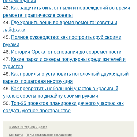
рекомендации
43.
Как защитить окна от пыли и повреждений во время
ремонта: практические советы
44.
Где хранить вещи во время ремонта: советы и
лайфхаки
45.
Полное руководство: как построить сруб своими
руками
46.
История Орска: от основания до современности
47.
Какие парки и скверы популярны среди жителей и
туристов
48.
Как правильно установить потолочный двухрядный
карниз: пошаговая инструкция
49.
Как превратить небольшой участок в красивый
уголок: советы по дизайну своими руками
50.
Топ-25 проектов планировки дачного участка: как
создать уютное пространство
© 2026 Интерьер и Декор
Контакты
Пользовательское соглашение