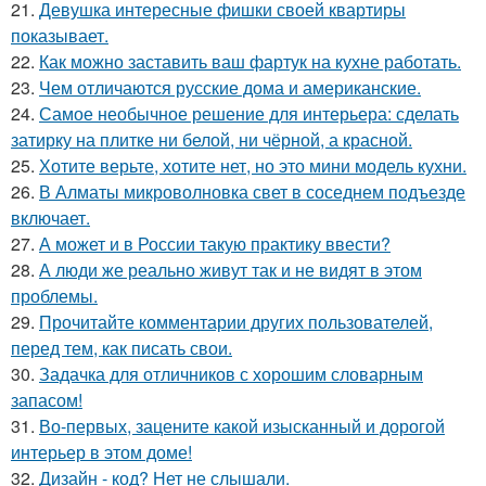
21.
Девушка интересные фишки своей квартиры
показывает.
22.
Как можно заставить ваш фартук на кухне работать.
23.
Чем отличаются русские дома и американские.
24.
Самое необычное решение для интерьера: сделать
затирку на плитке ни белой, ни чёрной, а красной.
25.
Хотите верьте, хотите нет, но это мини модель кухни.
26.
В Алматы микроволновка свет в соседнем подъезде
включает.
27.
А может и в России такую практику ввести?
28.
А люди же реально живут так и не видят в этом
проблемы.
29.
Прочитайте комментарии других пользователей,
перед тем, как писать свои.
30.
Задачка для отличников с хорошим словарным
запасом!
31.
Во-первых, зацените какой изысканный и дорогой
интерьер в этом доме!
32.
Дизайн - код? Нет не слышали.