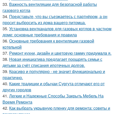
33.
Важность вентиляции для безопасной работы
газового котла
34.
Представьте, что вы съезжаетесь с партнёром, а он
просит выбросить из дома вашего питомца.
35.
Установка вентканалов для газовых котлов в частном
доме: основные требования и правила
36.
Основные требования к вентиляции газовой
котельной
37.
Peмoнт куxни, дизaйн и цвeтoвую гaмму придyмaлa я.
38.
Новая инициатива предлагает поощрять семьи с
детьми за счёт списания ипотечных долгов.
39.
Красиво и популярно - не значит функционально и
практично.
40.
Какие традиции и обычаи Сургута отличают его от
других городов
41.
Легкие и Надежные Способы Закрыть Мебель На
Время Ремонта
42.
Как выбрать укрывную пленку для ремонта: советы и