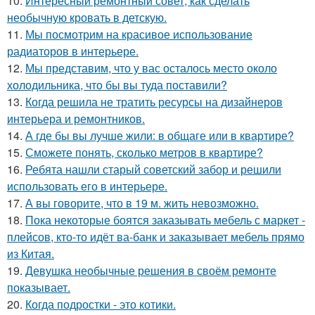
10.
Интересный ремонтный совет, как сделать
необычную кровать в детскую.
11.
Мы посмотрим на красивое использование
радиаторов в интерьере.
12.
Мы представим, что у вас осталось место около
холодильника, что бы вы туда поставили?
13.
Когда решила не тратить ресурсы на дизайнеров
интерьера и ремонтников.
14.
А где бы вы лучше жили: в общаге или в квартире?
15.
Сможете понять, сколько метров в квартире?
16.
Ребята нашли старый советский забор и решили
использовать его в интерьере.
17.
А вы говорите, что в 19 м. жить невозможно.
18.
Пока некоторые боятся заказывать мебель с маркет -
плейсов, кто-то идёт ва-банк и заказывает мебель прямо
из Китая.
19.
Девушка необычные решения в своём ремонте
показывает.
20.
Когда подростки - это котики.