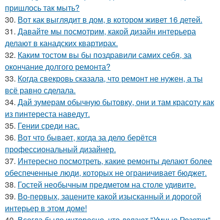
пришлось так мыть?
30.
Вот как выглядит в дом, в котором живет 16 детей.
31.
Давайте мы посмотрим, какой дизайн интерьера
делают в канадских квартирах.
32.
Каким тостом вы бы поздравили самих себя, за
окончание долгого ремонта?
33.
Когда свекровь сказала, что ремонт не нужен, а ты
всё равно сделала.
34.
Дай зумерам обычную бытовку, они и там красоту как
из пинтереста наведут.
35.
Гении среди нас.
36.
Вот что бывает, когда за дело берётся
профессиональный дизайнер.
37.
Интересно посмотреть, какие ремонты делают более
обеспеченные люди, которых не ограничивает бюджет.
38.
Гостей необычным предметом на столе удивите.
39.
Во-первых, зацените какой изысканный и дорогой
интерьер в этом доме!
40.
Всегда было интересно, что делают "Умные Розетки".