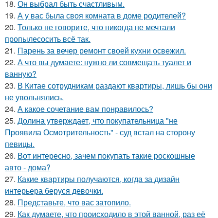
18.
Он выбрал быть счастливым.
19.
А у вас была своя комната в доме родителей?
20.
Только не говорите, что никогда не мечтали
пропылесосить всё так.
21.
Парень за вечер ремонт своей кухни освежил.
22.
А что вы думаете: нужно ли совмещать туалет и
ванную?
23.
В Китае сотрудникам раздают квартиры, лишь бы они
не увольнялись.
24.
А какое сочетание вам понравилось?
25.
Долина утверждает, что покупательница "не
Проявила Осмотрительность" - суд встал на сторону
певицы.
26.
Вот интересно, зачем покупать такие роскошные
авто - дома?
27.
Какие квартиры получаются, когда за дизайн
интерьера беруся девочки.
28.
Представьте, что вас затопило.
29.
Как думаете, что происходило в этой ванной, раз её