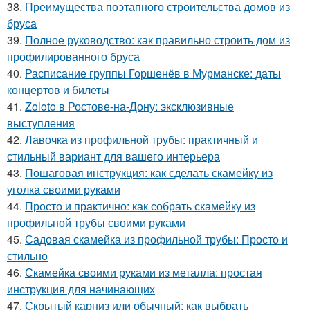
38.
Преимущества поэтапного строительства домов из
бруса
39.
Полное руководство: как правильно строить дом из
профилированного бруса
40.
Расписание группы Горшенёв в Мурманске: даты
концертов и билеты
41.
Zoloto в Ростове-на-Дону: эксклюзивные
выступления
42.
Лавочка из профильной трубы: практичный и
стильный вариант для вашего интерьера
43.
Пошаговая инструкция: как сделать скамейку из
уголка своими руками
44.
Просто и практично: как собрать скамейку из
профильной трубы своими руками
45.
Садовая скамейка из профильной трубы: Просто и
стильно
46.
Скамейка своими руками из металла: простая
инструкция для начинающих
47.
Скрытый карниз или обычный: как выбрать