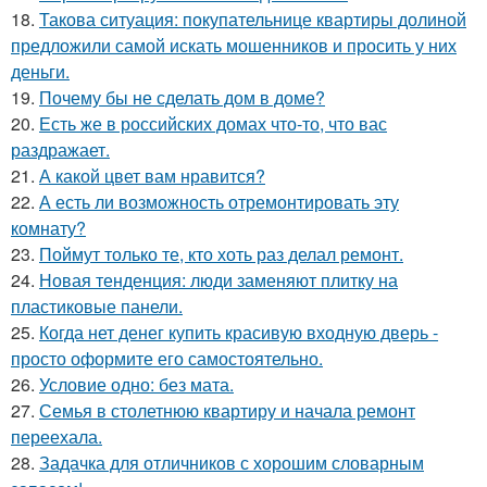
18.
Такова ситуация: покупательнице квартиры долиной
предложили самой искать мошенников и просить у них
деньги.
19.
Почему бы не сделать дом в доме?
20.
Есть же в российских домах что-то, что вас
раздражает.
21.
А какой цвет вам нравится?
22.
А есть ли возможность отремонтировать эту
комнату?
23.
Поймут только те, кто хоть раз делал ремонт.
24.
Новая тенденция: люди заменяют плитку на
пластиковые панели.
25.
Когда нет денег купить красивую входную дверь -
просто оформите его самостоятельно.
26.
Условие одно: без мата.
27.
Семья в столетнюю квартиру и начала ремонт
переехала.
28.
Задачка для отличников с хорошим словарным