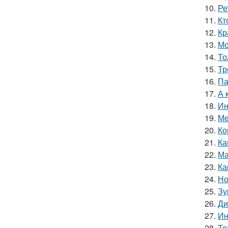
10.
Ре
11.
Кт
12.
Кр
13.
Мо
14.
То
15.
Тр
16.
Па
17.
А 
18.
Ин
19.
Ме
20.
Ко
21.
Ка
22.
Ма
23.
Ка
24.
Но
25.
Зу
26.
Ди
27.
Ин
28.
То