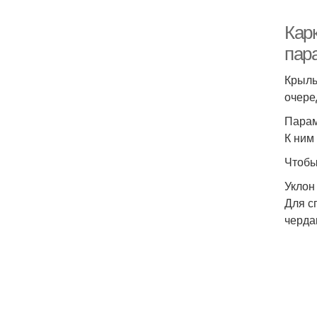
Кар
пар
Крыль
очере
Парам
К ним
Чтобы
Уклон
Для с
черда