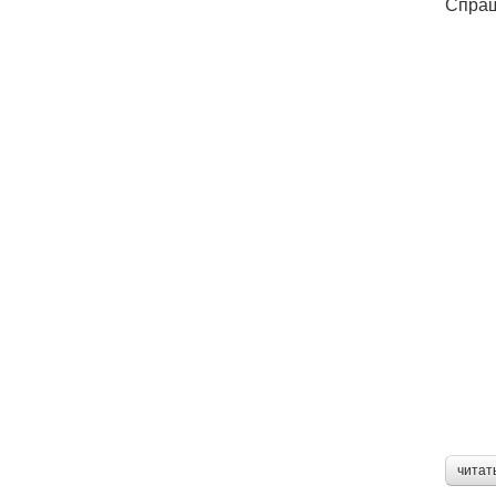
Спраш
читат