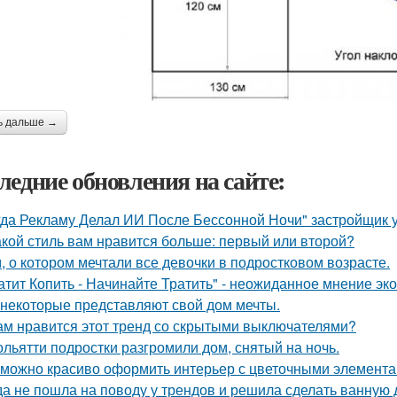
ь дальше →
ледние обновления на сайте:
гда Рекламу Делал ИИ После Бессонной Ночи" застройщик 
акой стиль вам нравится больше: первый или второй?
, о котором мечтали все девочки в подростковом возрасте.
атит Копить - Начинайте Тратить" - неожиданное мнение эк
 некоторые представляют свой дом мечты.
ам нравится этот тренд со скрытыми выключателями?
ольятти подростки разгромили дом, снятый на ночь.
 можно красиво оформить интерьер с цветочными элемента
да не пошла на поводу у трендов и решила сделать ванную 