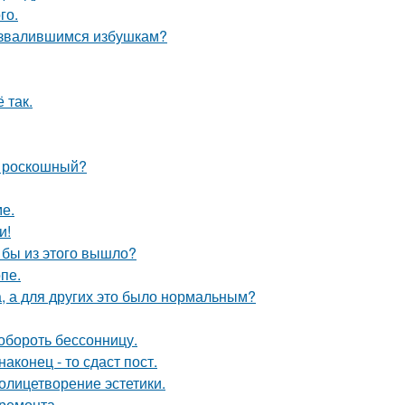
го.
развалившимся избушкам?
 так.
и роскошный?
е.
и!
о бы из этого вышло?
пе.
а, а для других это было нормальным?
обороть бессонницу.
конец - то сдаст пост.
олицетворение эстетики.
 ремонта.