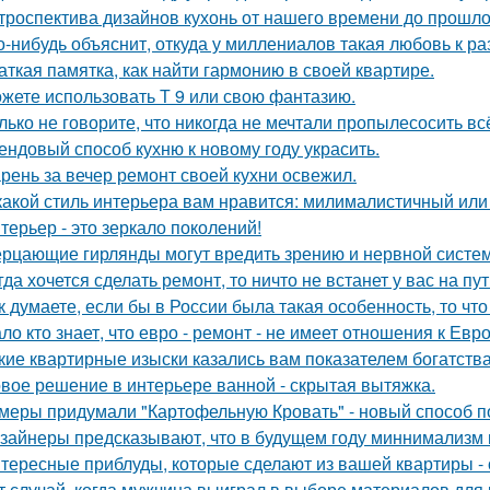
троспектива дизайнов кухонь от нашего времени до прошло
о-нибудь объяснит, откуда у миллениалов такая любовь к 
аткая памятка, как найти гармонию в своей квартире.
жете использовать Т 9 или свою фантазию.
лько не говорите, что никогда не мечтали пропылесосить всё
ендовый способ кухню к новому году украсить.
рень за вечер ремонт своей кухни освежил.
какой стиль интерьера вам нравится: милималистичный ил
терьер - это зеркало поколений!
рцающие гирлянды могут вредить зрению и нервной систем
гда хочется сделать ремонт, то ничто не встанет у вас на пут
к думаете, если бы в России была такая особенность, то чт
ло кто знает, что евро - ремонт - не имеет отношения к Евро
кие квартирные изыски казались вам показателем богатств
вое решение в интерьере ванной - скрытая вытяжка.
меры придумали "Картофельную Кровать" - новый способ п
зайнеры предсказывают, что в будущем году миннимализм на
тересные приблуды, которые сделают из вашей квартиры - 
т случай, когда мужчина выиграл в выборе материалов для