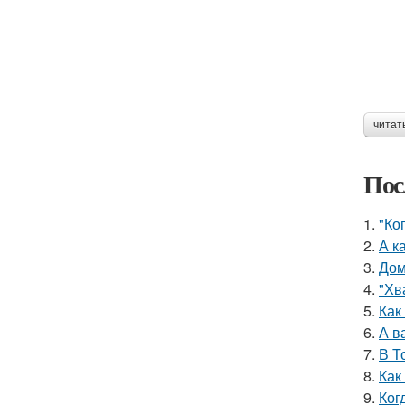
читат
Пос
1.
"Ко
2.
А к
3.
Дом
4.
"Хв
5.
Как
6.
А в
7.
В Т
8.
Как
9.
Ког