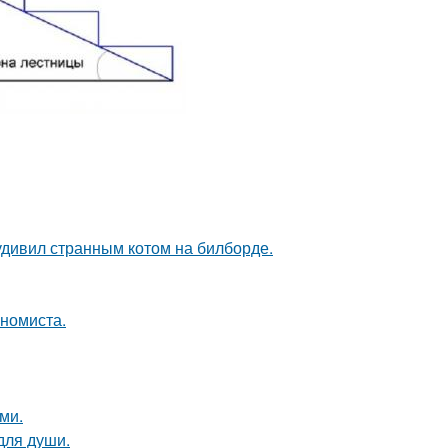
удивил странным котом на билборде.
ономиста.
ми.
для души.