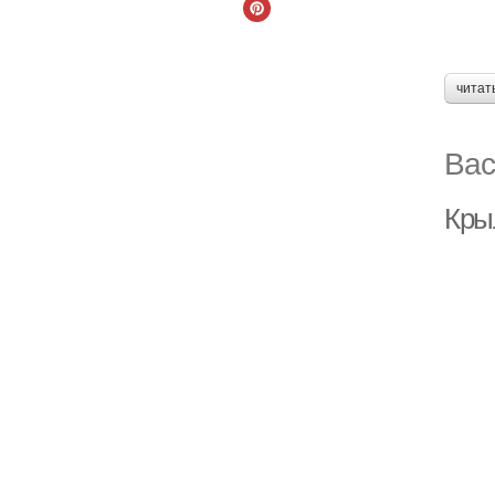
читат
Вас
Кры