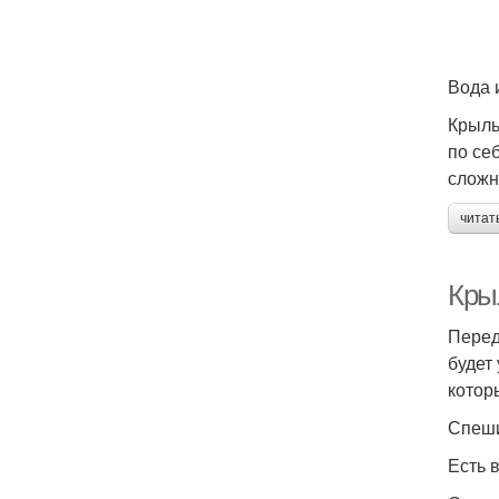
Вода 
Крыль
по се
сложн
читат
Кры
Перед
будет
котор
Спеши
Есть 