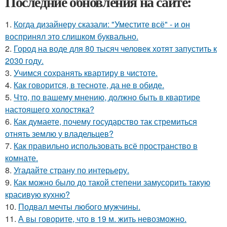
Последние обновления на сайте:
1.
Когда дизайнеру сказали: "Уместите всё" - и он
воспринял это слишком буквально.
2.
Город на воде для 80 тысяч человек хотят запустить к
2030 году.
3.
Учимся сохранять квартиру в чистоте.
4.
Как говорится, в тесноте, да не в обиде.
5.
Что, по вашему мнению, должно быть в квартире
настоящего холостяка?
6.
Как думаете, почему государство так стремиться
отнять землю у владельцев?
7.
Как правильно использовать всё пространство в
комнате.
8.
Угадайте страну по интерьеру.
9.
Как можно было до такой степени замусорить такую
красивую кухню?
10.
Подвал мечты любого мужчины.
11.
А вы говорите, что в 19 м. жить невозможно.