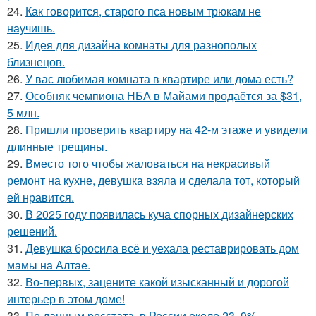
24.
Как говорится, старого пса новым трюкам не
научишь.
25.
Идея для дизайна комнаты для разнополых
близнецов.
26.
У вас любимая комната в квартире или дома есть?
27.
Особняк чемпиона НБА в Майами продаётся за $31,
5 млн.
28.
Пришли проверить квартиру на 42-м этаже и увидели
длинные трещины.
29.
Вместо того чтобы жаловаться на некрасивый
ремонт на кухне, девушка взяла и сделала тот, который
ей нравится.
30.
В 2025 году появилась куча спорных дизайнерских
решений.
31.
Девушка бросила всё и уехала реставрировать дом
мамы на Алтае.
32.
Во-первых, зацените какой изысканный и дорогой
интерьер в этом доме!
33.
По данным росстата, в России около 23, 9%