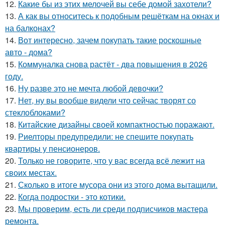
12.
Какие бы из этих мелочей вы себе домой захотели?
13.
А как вы относитесь к подобным решёткам на окнах и
на балконах?
14.
Вот интересно, зачем покупать такие роскошные
авто - дома?
15.
Коммуналка снова растёт - два повышения в 2026
году.
16.
Ну разве это не мечта любой девочки?
17.
Нет, ну вы вообще видели что сейчас творят со
стеклоблоками?
18.
Китайские дизайны своей компактностью поражают.
19.
Риелторы предупредили: не спешите покупать
квартиры у пенсионеров.
20.
Только не говорите, что у вас всегда всё лежит на
своих местах.
21.
Сколько в итоге мусора они из этого дома вытащили.
22.
Когда подростки - это котики.
23.
Мы проверим, есть ли среди подписчиков мастера
ремонта.