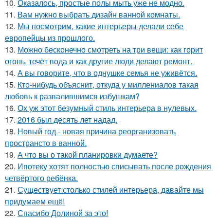
10.
Оказалось, простые полы мыть уже не модно.
11.
Вам нужно выбрать дизайн ванной комнаты.
12.
Мы посмотрим, какие интерьеры делали себе
европейцы из прошлого.
13.
Можно бесконечно смотреть на три вещи: как горит
огонь, течёт вода и как другие люди делают ремонт.
14.
А вы говорите, что в однушке семья не уживётся.
15.
Кто-нибудь объяснит, откуда у миллениалов такая
любовь к развалившимся избушкам?
16.
Ох уж этот безумный стиль интерьера в нулевых.
17.
2016 был десять лет надад.
18.
Новый год - новая причина реорганизовать
пространсто в ванной.
19.
А что вы о такой планировки думаете?
20.
Ипотеку хотят полностью списывать после рождения
четвёртого ребёнка.
21.
Существует столько стилей интерьера, давайте мы
придумаем ещё!
22.
Спасибо Долиной за это!