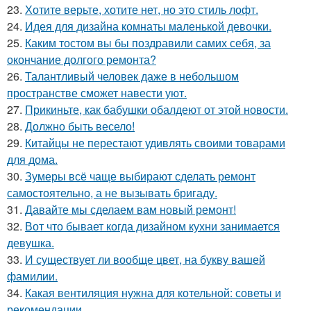
23.
Хотите верьте, хотите нет, но это стиль лофт.
24.
Идея для дизайна комнаты маленькой девочки.
25.
Каким тостом вы бы поздравили самих себя, за
окончание долгого ремонта?
26.
Талантливый человек даже в небольшом
пространстве сможет навести уют.
27.
Прикиньте, как бабушки обалдеют от этой новости.
28.
Должно быть весело!
29.
Китайцы не перестают удивлять своими товарами
для дома.
30.
Зумеры всё чаще выбирают сделать ремонт
самостоятельно, а не вызывать бригаду.
31.
Давайте мы сделаем вам новый ремонт!
32.
Вот что бывает когда дизайном кухни занимается
девушка.
33.
И существует ли вообще цвет, на букву вашей
фамилии.
34.
Какая вентиляция нужна для котельной: советы и
рекомендации