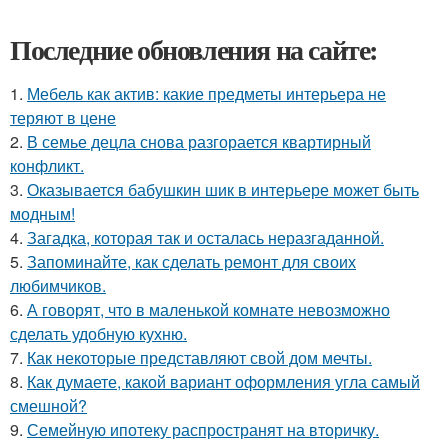
Последние обновления на сайте:
1.
Мебель как актив: какие предметы интерьера не
теряют в цене
2.
В семье децла снова разгорается квартирный
конфликт.
3.
Оказывается бабушкин шик в интерьере может быть
модным!
4.
Загадка, которая так и осталась неразгаданной.
5.
Запоминайте, как сделать ремонт для своих
любимчиков.
6.
А говорят, что в маленькой комнате невозможно
сделать удобную кухню.
7.
Как некоторые представляют свой дом мечты.
8.
Как думаете, какой вариант оформления угла самый
смешной?
9.
Семейную ипотеку распространят на вторичку.