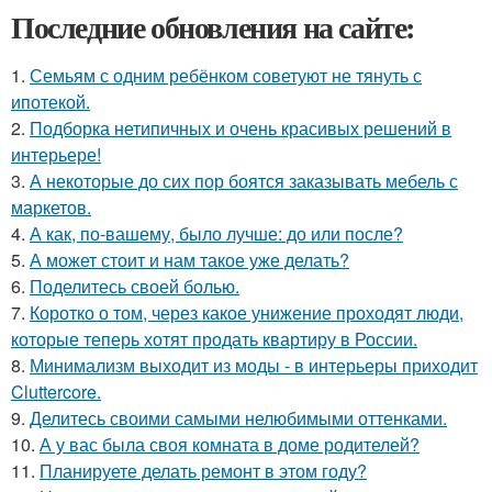
Последние обновления на сайте:
1.
Семьям с одним ребёнком советуют не тянуть с
ипотекой.
2.
Подборка нетипичных и очень красивых решений в
интерьере!
3.
А некоторые до сих пор боятся заказывать мебель с
маркетов.
4.
А как, по-вашему, было лучше: до или после?
5.
А может стоит и нам такое уже делать?
6.
Поделитесь своей болью.
7.
Коротко о том, через какое унижение проходят люди,
которые теперь хотят продать квартиру в России.
8.
Минимализм выходит из моды - в интерьеры приходит
Cluttercore.
9.
Делитесь своими самыми нелюбимыми оттенками.
10.
А у вас была своя комната в доме родителей?
11.
Планируете делать ремонт в этом году?