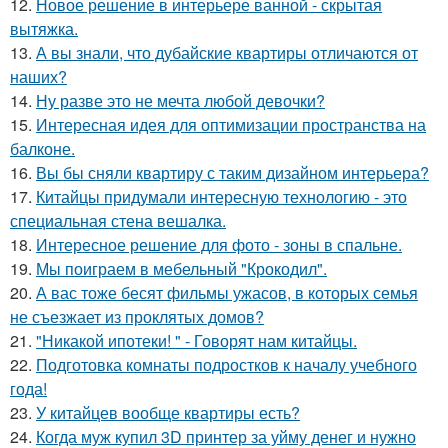
12.
Новое решение в интерьере ванной - скрытая
вытяжка.
13.
А вы знали, что дубайские квартиры отличаются от
наших?
14.
Ну разве это не мечта любой девочки?
15.
Интересная идея для оптимизации пространства на
балконе.
16.
Вы бы сняли квартиру с таким дизайном интерьера?
17.
Китайцы придумали интересную технологию - это
специальная стена вешалка.
18.
Интересное решение для фото - зоны в спальне.
19.
Мы поиграем в мебельный "Крокодил".
20.
А вас тоже бесят фильмы ужасов, в которых семья
не съезжает из проклятых домов?
21.
"Никакой ипотеки! " - Говорят нам китайцы.
22.
Подготовка комнаты подростков к началу учебного
года!
23.
У китайцев вообще квартиры есть?
24.
Когда муж купил 3D принтер за уйму денег и нужно