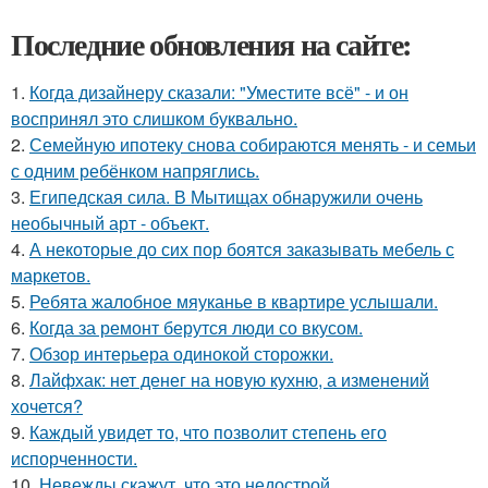
Последние обновления на сайте:
1.
Когда дизайнеру сказали: "Уместите всё" - и он
воспринял это слишком буквально.
2.
Семейную ипотеку снова собираются менять - и семьи
с одним ребёнком напряглись.
3.
Египедская сила. В Мытищах обнаружили очень
необычный арт - объект.
4.
А некоторые до сих пор боятся заказывать мебель с
маркетов.
5.
Ребята жалобное мяуканье в квартире услышали.
6.
Когда за ремонт берутся люди со вкусом.
7.
Обзор интерьера одинокой сторожки.
8.
Лайфхак: нет денег на новую кухню, а изменений
хочется?
9.
Каждый увидет то, что позволит степень его
испорченности.
10.
Невежды скажут, что это недострой.