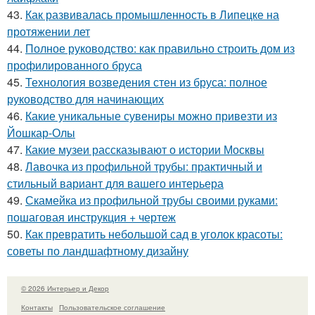
43.
Как развивалась промышленность в Липецке на
протяжении лет
44.
Полное руководство: как правильно строить дом из
профилированного бруса
45.
Технология возведения стен из бруса: полное
руководство для начинающих
46.
Какие уникальные сувениры можно привезти из
Йошкар-Олы
47.
Какие музеи рассказывают о истории Москвы
48.
Лавочка из профильной трубы: практичный и
стильный вариант для вашего интерьера
49.
Скамейка из профильной трубы своими руками:
пошаговая инструкция + чертеж
50.
Как превратить небольшой сад в уголок красоты:
советы по ландшафтному дизайну
© 2026 Интерьер и Декор
Контакты
Пользовательское соглашение