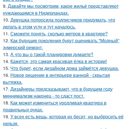
9.
Давайте мы посмотрим, какое жильё представляют
нуждающимся в Нидерландах.
10.
Девушка попросила подписчиков придумать, что
делать в этом углу и тут началось.
11.
Сможете понять, сколько метров в квартире?
12.
Как будущие поколения будут оценивать "Модный"
зумерский ремонт.
13.
А что вы о такой планировки думаете?
14.
Кажется, это самая красивая ёлка в истории!
15.
Что будет, если дизайном дома займётся девушка.
16.
Новое решение в интерьере ванной - скрытая
вытяжка.
17.
Дизайнеры предсказывают, что в будущем году
миннимализм наконец - то сдаст пост.
18.
Как может измениться уродливая квартира в
правильных руках.
19.
У всех есть вещь, которая их бесит, но выбросить её
нельзя.