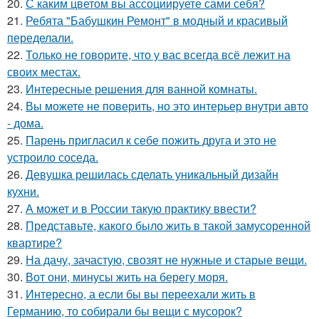
20.
С каким цветом вы ассоциируете сами себя?
21.
Ребята "Бабушкин Ремонт" в модный и красивый
переделали.
22.
Только не говорите, что у вас всегда всё лежит на
своих местах.
23.
Интересные решения для ванной комнаты.
24.
Вы можете не поверить, но это интерьер внутри авто
- дома.
25.
Парень пригласил к себе пожить друга и это не
устроило соседа.
26.
Девушка решилась сделать уникальный дизайн
кухни.
27.
А может и в России такую практику ввести?
28.
Представьте, какого было жить в такой замусоренной
квартире?
29.
На дачу, зачастую, свозят не нужные и старые вещи.
30.
Вот они, минусы жить на берегу моря.
31.
Интересно, а если бы вы переехали жить в
Германию, то собирали бы вещи с мусорок?