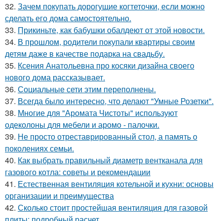
32.
Зачем покупать дорогущие когтеточки, если можно
сделать его дома самостоятельно.
33.
Прикиньте, как бабушки обалдеют от этой новости.
34.
В прошлом, родители покупали квартиры своим
детям даже в качестве подарка на свадьбу.
35.
Ксения Анатольевна про косяки дизайна своего
нового дома рассказывает.
36.
Социальные сети этим переполнены.
37.
Всегда было интересно, что делают "Умные Розетки".
38.
Многие для "Аромата Чистоты" используют
одеколоны для мебели и аромо - палочки.
39.
Не просто отреставрированный стол, а память о
поколениях семьи.
40.
Как выбрать правильный диаметр вентканала для
газового котла: советы и рекомендации
41.
Естественная вентиляция котельной и кухни: основы
организации и преимущества
42.
Сколько стоит простейшая вентиляция для газовой
плиты: подробный расчет