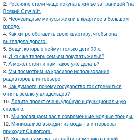
2.
Россияне стали чаще покупать жильё за границей "на
Всякий Случай".
3.
Неочевидные минусы жихни в квартире в большом
городе.
4.
Как хитро обставить свою квартиру, чтобы она
выглядела дорого.
5.
Вещи, которые поймут только дети 90 х.
6.
И как же теперь семьям покупать жильё?
7.
А может стоит и нам такое уже делать?
8.
Мы посмотрим на красивое использование
радиаторов в интерьере.
9.
Как думаете, почему государство так стремиться
отнять землю у владельцев?
10.
Ловите проект очень удобную и функциональную
спальню.
11.
Мы посвящаем вас в современные модные тренды.
12.
Минимализм выходит из моды - в интерьеры
приходит Cluttercore.
13.
Краткая памятка, как найти гармонию в своей