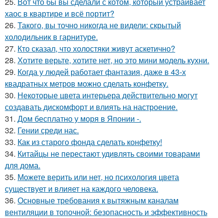
25.
Вот что бы вы сделали с котом, который устраивает
хаос в квартире и всё портит?
26.
Такого, вы точно никогда не видели: скрытый
холодильник в гарнитуре.
27.
Кто сказал, что холостяки живут аскетично?
28.
Хотите верьте, хотите нет, но это мини модель кухни.
29.
Когда у людей работает фантазия, даже в 43-х
квадратных метров можно сделать конфетку.
30.
Некоторые цвета интерьера действительно могут
создавать дискомфорт и влиять на настроение.
31.
Дом бесплатно у моря в Японии -.
32.
Гении среди нас.
33.
Как из старого фонда сделать конфетку!
34.
Китайцы не перестают удивлять своими товарами
для дома.
35.
Можете верить или нет, но психология цвета
существует и влияет на каждого человека.
36.
Основные требования к вытяжным каналам
вентиляции в топочной: безопасность и эффективность