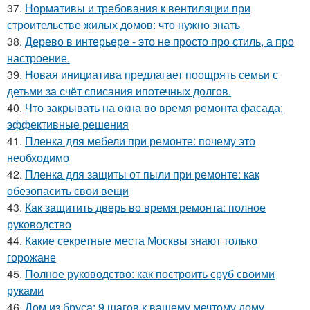
37.
Нормативы и требования к вентиляции при
строительстве жилых домов: что нужно знать
38.
Дерево в интерьере - это не просто про стиль, а про
настроение.
39.
Новая инициатива предлагает поощрять семьи с
детьми за счёт списания ипотечных долгов.
40.
Что закрывать на окна во время ремонта фасада:
эффективные решения
41.
Пленка для мебели при ремонте: почему это
необходимо
42.
Пленка для защиты от пыли при ремонте: как
обезопасить свои вещи
43.
Как защитить дверь во время ремонта: полное
руководство
44.
Какие секретные места Москвы знают только
горожане
45.
Полное руководство: как построить сруб своими
руками
46.
Дом из бруса: 9 шагов к вашему мечтому дому