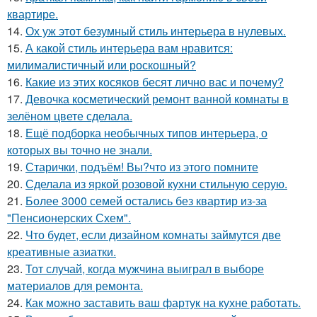
квартире.
14.
Ох уж этот безумный стиль интерьера в нулевых.
15.
А какой стиль интерьера вам нравится:
милималистичный или роскошный?
16.
Какие из этих косяков бесят лично вас и почему?
17.
Девочка косметический ремонт ванной комнаты в
зелёном цвете сделала.
18.
Ещё подборка необычных типов интерьера, о
которых вы точно не знали.
19.
Старички, подъём! Вы?что из этого помните
20.
Сделала из яркой розовой кухни стильную серую.
21.
Более 3000 семей остались без квартир из-за
"Пенсионерских Схем".
22.
Что будет, если дизайном комнаты займутся две
креативные азиатки.
23.
Тот случай, когда мужчина выиграл в выборе
материалов для ремонта.
24.
Как можно заставить ваш фартук на кухне работать.