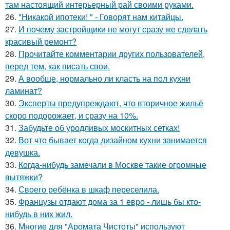
там настоящий интерьерный рай своими руками.
26.
"Никакой ипотеки! " - Говорят нам китайцы.
27.
И почему застройщики не могут сразу же сделать
красивый ремонт?
28.
Прочитайте комментарии других пользователей,
перед тем, как писать свои.
29.
А вообще, нормально ли класть на пол кухни
ламинат?
30.
Эксперты предупреждают, что вторичное жильё
скоро подорожает, и сразу на 10%.
31.
Забудьте об уродливых москитных сетках!
32.
Вот что бывает когда дизайном кухни занимается
девушка.
33.
Когда-нибудь замечали в Москве такие огромные
вытяжки?
34.
Своего ребёнка в шкаф переселила.
35.
Французы отдают дома за 1 евро - лишь бы кто-
нибудь в них жил.
36.
Многие для "Аромата Чистоты" используют