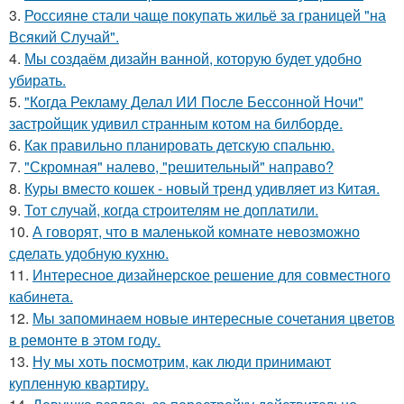
3.
Россияне стали чаще покупать жильё за границей "на
Всякий Случай".
4.
Мы создаём дизайн ванной, которую будет удобно
убирать.
5.
"Когда Рекламу Делал ИИ После Бессонной Ночи"
застройщик удивил странным котом на билборде.
6.
Как правильно планировать детскую спальню.
7.
"Скромная" налево, "решительный" направо?
8.
Куры вместо кошек - новый тренд удивляет из Китая.
9.
Тот случай, когда строителям не доплатили.
10.
А говорят, что в маленькой комнате невозможно
сделать удобную кухню.
11.
Интересное дизайнерское решение для совместного
кабинета.
12.
Мы запоминаем новые интересные сочетания цветов
в ремонте в этом году.
13.
Ну мы хоть посмотрим, как люди принимают
купленную квартиру.