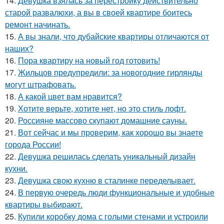
14.
Девушка взялась за перестройку действительно
старой развалюхи, а вы в своей квартире боитесь
ремонт начинать.
15.
А вы знали, что дубайские квартиры отличаются от
наших?
16.
Пора квартиру на новый год готовить!
17.
Жильцов предупредили: за новогодние гирлянды
могут штрафовать.
18.
А какой цвет вам нравится?
19.
Хотите верьте, хотите нет, но это стиль лофт.
20.
Россияне массово скупают домашние сауны.
21.
Вот сейчас и мы проверим, как хорошо вы знаете
города России!
22.
Девушка решилась сделать уникальный дизайн
кухни.
23.
Девушка свою кухню в сталинке переделывает.
24.
В первую очередь люди функциональные и удобные
квартиры выбирают.
25.
Купили коробку дома с голыми стенами и устроили