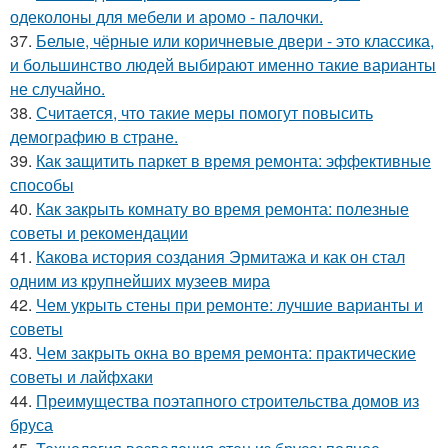
одеколоны для мебели и аромо - палочки.
37.
Белые, чёрные или коричневые двери - это классика,
и большинство людей выбирают именно такие варианты
не случайно.
38.
Считается, что такие меры помогут повысить
демографию в стране.
39.
Как защитить паркет в время ремонта: эффективные
способы
40.
Как закрыть комнату во время ремонта: полезные
советы и рекомендации
41.
Какова история создания Эрмитажа и как он стал
одним из крупнейших музеев мира
42.
Чем укрыть стены при ремонте: лучшие варианты и
советы
43.
Чем закрыть окна во время ремонта: практические
советы и лайфхаки
44.
Преимущества поэтапного строительства домов из
бруса