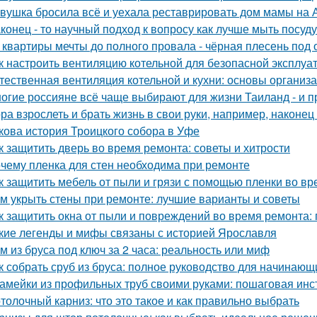
вушка бросила всё и уехала реставрировать дом мамы на 
конец - то научный подход к вопросу как лучше мыть посуд
 квартиры мечты до полного провала - чёрная плесень под 
к настроить вентиляцию котельной для безопасной эксплуа
тественная вентиляция котельной и кухни: основы организ
огие россияне всё чаще выбирают для жизни Таиланд - и п
ра взрослеть и брать жизнь в свои руки, например, наконец 
кова история Троицкого собора в Уфе
к защитить дверь во время ремонта: советы и хитрости
чему пленка для стен необходима при ремонте
к защитить мебель от пыли и грязи с помощью пленки во в
м укрыть стены при ремонте: лучшие варианты и советы
к защитить окна от пыли и повреждений во время ремонта:
кие легенды и мифы связаны с историей Ярославля
м из бруса под ключ за 2 часа: реальность или миф
к собрать сруб из бруса: полное руководство для начинающ
амейки из профильных труб своими руками: пошаговая инс
толочный карниз: что это такое и как правильно выбрать