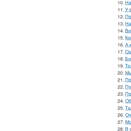
10.
На
11.
У 
12.
Пр
13.
На
14.
Во
15.
Ко
16.
А 
17.
Оц
18.
Бо
19.
То
20.
Мы
21.
Пр
22.
Пу
23.
Пр
24.
Об
25.
Та
26.
Оч
27.
Мо
28.
В 