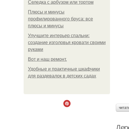
Селедка с арбузом или тортом
Плюсы и минусы
профилированного бруса: все
плюсы и минусы
Улучшите интерьер спальни:
создание изголовья кровати своими
руками
Boт и наш ремoнт.
Удобные и практичные шкафчики
для раздевалок в детских садах
читат
Дер