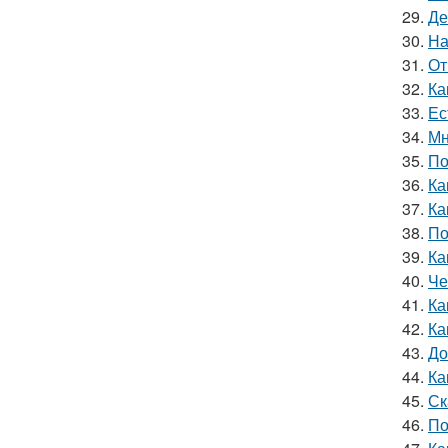
29.
Де
30.
На
31.
От
32.
Ка
33.
Ес
34.
Мн
35.
По
36.
Ка
37.
Ка
38.
По
39.
Ка
40.
Че
41.
Ка
42.
Ка
43.
До
44.
Ка
45.
Ск
46.
По