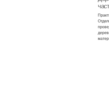
час
Практ
Отдел
прове
дерев
матер