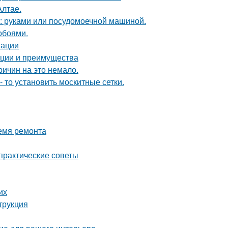
Алтае.
у: руками или посудомоечной машиной.
обоями.
тации
ации и преимущества
ричин на это немало.
- то установить москитные сетки.
ремя ремонта
 практические советы
их
трукция