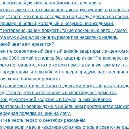
 необычный дизайн ванной комнаты решились.
всех в доме есть та самая вещь, которую купили, но пользы 
едставьте, что ваша соседка по подъезду сделала со своей
пример: я белый, холодный и безумно необходимый.
т интересно, зачем покупать такие роскошные авто - дома?
гда муж обещал закончить ремонт за несколько недель.
какой цвет вам нравится?
ените современный светлый дизайн квартиры с акцентом н
лее 3000 семей остались без квартир из-за "Пенсионерских
лько не говорите, что не хотели помыть ванную комнату так.
 представим, что дизайн интерьера придумывает женщина 
оисходит бабулинг ремонта.
стующие квартиры и жильё с долгами могут забрать у влад
едставьте, что вы поселились в квартиру без ремонта.
зор двухэтажной квартиры в Сеуле, в южной Корее.
лантливый человек даже в небольшом пространстве сможет
ередная поделка из шин на дачу.
зги в честь первого сентября разомнём.
случае если у вас в квартире остались старые советские ра