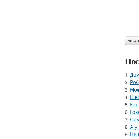
читат
Пос
1.
Дом
2.
Реб
3.
Мож
4.
Шес
5.
Как
6.
Гов
7.
Сем
8.
А у
9.
Нич