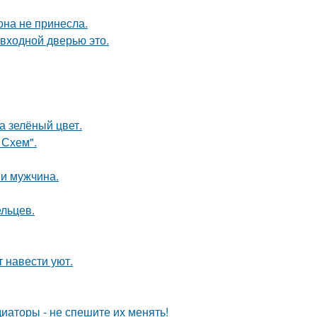
она не принесла.
 входной дверью это.
а зелёный цвет.
 Схем".
и мужчина.
ельцев.
 навести уют.
диаторы - не спешите их менять!