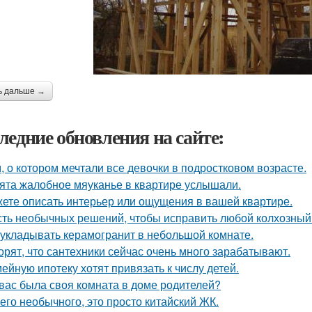
ь дальше →
ледние обновления на сайте:
, о котором мечтали все девочки в подростковом возрасте.
ята жалобное мяуканье в квартире услышали.
ете описать интерьер или ощущения в вашей квартире.
ть необычных решений, чтобы исправить любой колхозный
 укладывать керамогранит в небольшой комнате.
орят, что сантехники сейчас очень много зарабатывают.
ейную ипотеку хотят привязать к числу детей.
 вас была своя комната в доме родителей?
его необычного, это просто китайский ЖК.