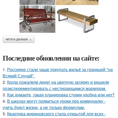
читать дальше →
Последние обновления на сайте:
1.
Россияне стали чаще покупать жильё за границей "на
Всякий Случай".
2.
Когда пожалели денег на цветную затирку и решили
поэксперементировать с нестирающимся маркером.
3.
Как думаете, такая планировка студии удобна или нет?
4.
В школах могут появиться уроки про коммуналку -
учить будут жизни, а не только формулам.
5.
Квартира жириновского стала открытой для всех -