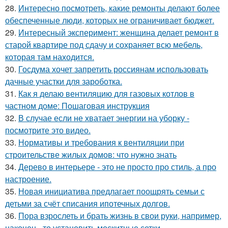
28.
Интересно посмотреть, какие ремонты делают более
обеспеченные люди, которых не ограничивает бюджет.
29.
Интересный эксперимент: женщина делает ремонт в
старой квартире под сдачу и сохраняет всю мебель,
которая там находится.
30.
Госдума хочет запретить россиянам использовать
дачные участки для зароботка.
31.
Как я делаю вентиляцию для газовых котлов в
частном доме: Пошаговая инструкция
32.
В случае если не хватает энергии на уборку -
посмотрите это видео.
33.
Нормативы и требования к вентиляции при
строительстве жилых домов: что нужно знать
34.
Дерево в интерьере - это не просто про стиль, а про
настроение.
35.
Новая инициатива предлагает поощрять семьи с
детьми за счёт списания ипотечных долгов.
36.
Пора взрослеть и брать жизнь в свои руки, например,
наконец - то установить москитные сетки.