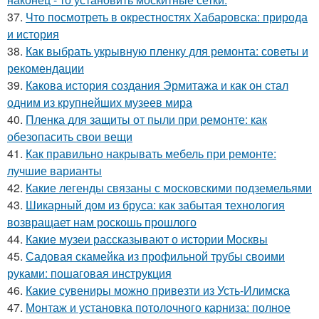
37.
Что посмотреть в окрестностях Хабаровска: природа
и история
38.
Как выбрать укрывную пленку для ремонта: советы и
рекомендации
39.
Какова история создания Эрмитажа и как он стал
одним из крупнейших музеев мира
40.
Пленка для защиты от пыли при ремонте: как
обезопасить свои вещи
41.
Как правильно накрывать мебель при ремонте:
лучшие варианты
42.
Какие легенды связаны с московскими подземельями
43.
Шикарный дом из бруса: как забытая технология
возвращает нам роскошь прошлого
44.
Какие музеи рассказывают о истории Москвы
45.
Садовая скамейка из профильной трубы своими
руками: пошаговая инструкция
46.
Какие сувениры можно привезти из Усть-Илимска
47.
Монтаж и установка потолочного карниза: полное