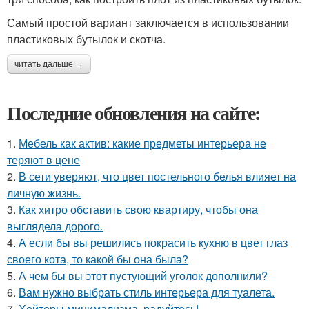
Самый простой вариант заключается в использовании
пластиковых бутылок и скотча.
читать дальше →
Последние обновления на сайте:
1.
Мебель как актив: какие предметы интерьера не
теряют в цене
2.
В сети уверяют, что цвет постельного белья влияет на
личную жизнь.
3.
Как хитро обставить свою квартиру, чтобы она
выглядела дорого.
4.
А если бы вы решились покрасить кухню в цвет глаз
своего кота, то какой бы она была?
5.
А чем бы вы этот пустующий уголок дополнили?
6.
Вам нужно выбрать стиль интерьера для туалета.
7.
Хейтеры минимализма, радуйтесь!