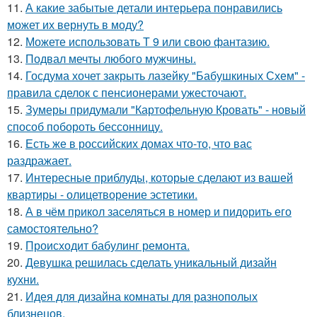
11.
А какие забытые детали интерьера понравились
может их вернуть в моду?
12.
Можете использовать Т 9 или свою фантазию.
13.
Подвал мечты любого мужчины.
14.
Госдума хочет закрыть лазейку "Бабушкиных Схем" -
правила сделок с пенсионерами ужесточают.
15.
Зумеры придумали "Картофельную Кровать" - новый
способ побороть бессонницу.
16.
Есть же в российских домах что-то, что вас
раздражает.
17.
Интересные приблуды, которые сделают из вашей
квартиры - олицетворение эстетики.
18.
А в чём прикол заселяться в номер и пидорить его
самостоятельно?
19.
Происходит бабулинг ремонта.
20.
Девушка решилась сделать уникальный дизайн
кухни.
21.
Идея для дизайна комнаты для разнополых
близнецов.