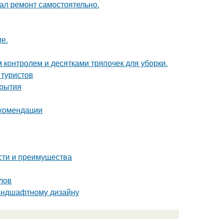
елал ремонт самостоятельно.
ие.
контролем и десятками тряпочек для уборки.
 туристов
крытия
екомендации
сти и преимущества
лов
ландшафтному дизайну