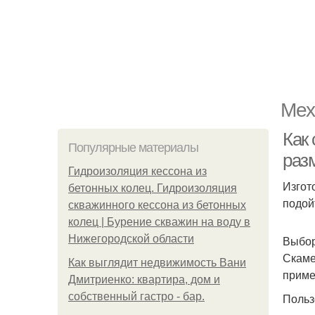
Мех
Как
Популярные материалы
раз
Гидроизоляция кессона из
Изгот
бетонных колец. Гидроизоляция
подой
скважинного кессона из бетонных
колец | Бурение скважин на воду в
Нижегородской области
Выбор
Скаме
Как выглядит недвижимость Вани
приме
Дмитриенко: квартира, дом и
собственный гастро - бар.
Польз