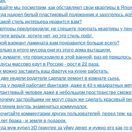
ая.
вайте мы посмотрим, как обставляют свои квартиры в Япон
гда надоел белый пластиковый подоконник и захотелось до
какой стиль интерьера нравится вам?
елторы предупредили: не спешите покупать квартиры у пе
тите верьте, хотите нет, но это стиль лофт.
кой вариант ламината вам понравился больше всего?
олько в итоге мусора они из этого дома вытащили.
к думаете, что происходило в этой ванной, раз её пришлось
дусы массово едут в Россию - рост в 22 раза.
к можно заставить ваш фартук на кухне работать.
 две недели родители сделали ремонт в комнате сына.
гда у людей работает фантазия, даже в 43-х квадратных ме
лантливый человек даже в небольшом пространстве сможет
почему застройщики не могут сразу же сделать красивый р
глянем внутрь знаменитых коммуналок.
очитайте комментарии других пользователей, перед тем, как
 лет брака - и земля в подарок.
гда муж купил 3D принтер за уйму денег и нужно его как-то