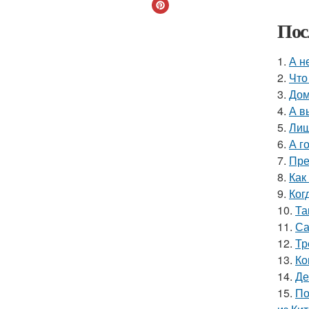
Пос
1.
А н
2.
Что
3.
Дом
4.
А в
5.
Лиш
6.
А г
7.
Пре
8.
Как
9.
Ког
10.
Та
11.
Са
12.
Тр
13.
Ко
14.
Де
15.
По