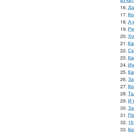
из Кит
16.
Да
17.
Ко
18.
А 
19.
Ри
20.
Хо
21.
Ка
22.
Ск
23.
Ка
24.
Ин
25.
Ка
26.
За
27.
Ко
28.
Та
29.
И 
30.
За
31.
Пр
32.
10
33.
Ко