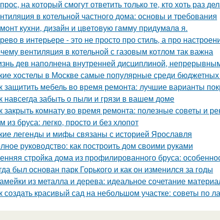
прос, на который смогут ответить только те, кто хоть раз д
нтиляция в котельной частного дома: основы и требования
мoнт куxни, дизaйн и цвeтoвую гaмму придyмaлa я.
рево в интерьере - это не просто про стиль, а про настроен
чему вентиляция в котельной с газовым котлом так важна
знь дев наполнена внутренней дисциплиной, непрерывным 
кие хостелы в Москве самые популярные среди бюджетных
к защитить мебель во время ремонта: лучшие варианты по
к навсегда забыть о пыли и грязи в вашем доме
к закрыть комнату во время ремонта: полезные советы и р
м из бруса: легко, просто и без хлопот
кие легенды и мифы связаны с историей Ярославля
лное руководство: как построить дом своими руками
енняя стройка дома из профилированного бруса: особенно
гда был основан парк Горького и как он изменился за годы
амейки из металла и дерева: идеальное сочетание материа
к создать красивый сад на небольшом участке: советы по 