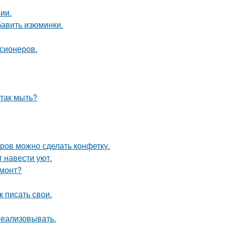
ии.
бавить изюминки.
нсионеров.
 так мыть?
тров можно сделать конфетку.
 навести уют.
емонт?
 писать свои.
 реализовывать.