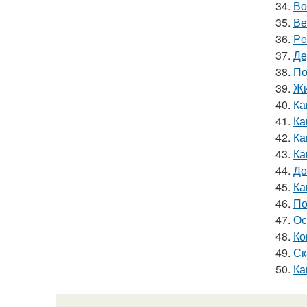
34.
Во
35.
Ве
36.
Pe
37.
Де
38.
По
39.
Жи
40.
Ка
41.
Ка
42.
Ка
43.
Ка
44.
До
45.
Ка
46.
По
47.
Ос
48.
Ко
49.
Ск
50.
Ка