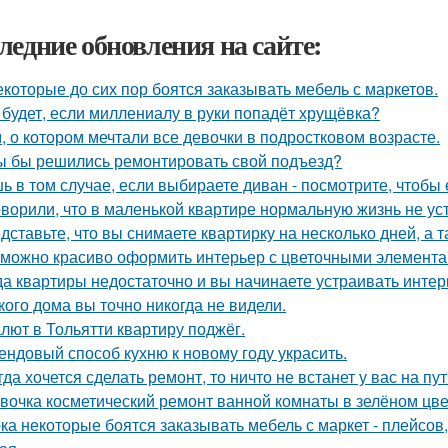
ледние обновления на сайте:
екоторые до сих пор боятся заказывать мебель с маркетов.
 будет, если миллениалу в руки попадёт хрущёвка?
, о котором мечтали все девочки в подростковом возрасте.
ы бы решились ремонтировать свой подъезд?
ь в том случае, если выбираете диван - посмотрите, чтобы 
оворили, что в маленькой квартире нормальную жизнь не ус
дставьте, что вы снимаете квартирку на несколько дней, а т
 можно красиво оформить интерьер с цветочными элемента
да квартиры недостаточно и вы начинаете устраивать интер
кого дома вы точно никогда не видели.
лют в Тольятти квартиру поджёг.
ендовый способ кухню к новому году украсить.
гда хочется сделать ремонт, то ничто не встанет у вас на пут
вочка косметический ремонт ванной комнаты в зелёном цве
ка некоторые боятся заказывать мебель с маркет - плейсов,