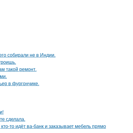
его собирали не в Индии.
троишь.
ам такой ремонт.
ми.
ьер в фургончике.
и!
те сделала.
 кто-то идёт ва-банк и заказывает мебель прямо