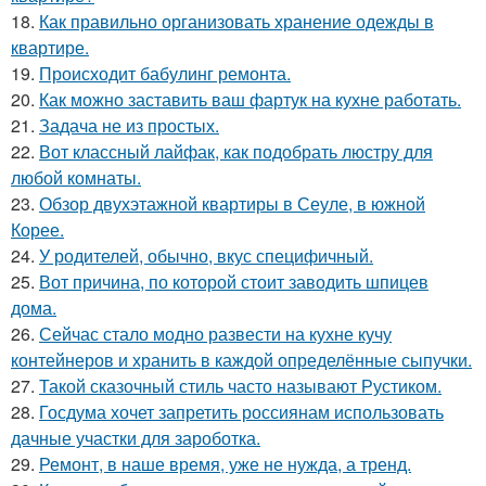
18.
Как правильно организовать хранение одежды в
квартире.
19.
Происходит бабулинг ремонта.
20.
Как можно заставить ваш фартук на кухне работать.
21.
Задача не из простых.
22.
Вот классный лайфак, как подобрать люстру для
любой комнаты.
23.
Обзор двухэтажной квартиры в Сеуле, в южной
Корее.
24.
У родителей, обычно, вкус специфичный.
25.
Вот причина, по которой стоит заводить шпицев
дома.
26.
Сейчас стало модно развести на кухне кучу
контейнеров и хранить в каждой определённые сыпучки.
27.
Такой сказочный стиль часто называют Рустиком.
28.
Госдума хочет запретить россиянам использовать
дачные участки для зароботка.
29.
Ремонт, в наше время, уже не нужда, а тренд.