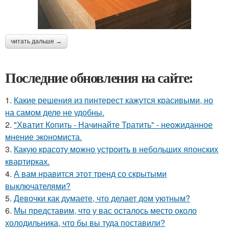
читать дальше →
Последние обновления на сайте:
1.
Какие решения из пинтерест кажутся красивыми, но
на самом деле не удобны.
2.
"Хватит Копить - Начинайте Тратить" - неожиданное
мнение экономиста.
3.
Какую красоту можно устроить в небольших японских
квартирках.
4.
А вам нравится этот тренд со скрытыми
выключателями?
5.
Девочки как думаете, что делает дом уютным?
6.
Мы представим, что у вас осталось место около
холодильника, что бы вы туда поставили?