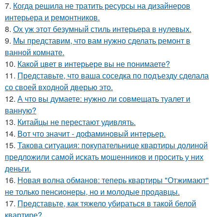
7.
Когда решила не тратить ресурсы на дизайнеров
интерьера и ремонтников.
8.
Ох уж этот безумный стиль интерьера в нулевых.
9.
Мы представим, что вам нужно сделать ремонт в
ванной комнате.
10.
Какой цвет в интерьере вы не понимаете?
11.
Представьте, что ваша соседка по подъезду сделала
со своей входной дверью это.
12.
А что вы думаете: нужно ли совмещать туалет и
ванную?
13.
Китайцы не перестают удивлять.
14.
Вот что значит - дофаминовый интерьер.
15.
Такова ситуация: покупательнице квартиры долиной
предложили самой искать мошенников и просить у них
деньги.
16.
Новая волна обманов: теперь квартиры "Отжимают"
не только пенсионеры, но и молодые продавцы.
17.
Представьте, как тяжело убираться в такой белой
квартире?