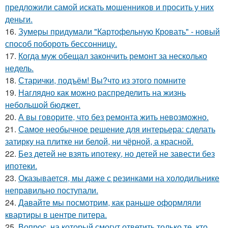
предложили самой искать мошенников и просить у них
деньги.
16.
Зумеры придумали "Картофельную Кровать" - новый
способ побороть бессонницу.
17.
Когда муж обещал закончить ремонт за несколько
недель.
18.
Старички, подъём! Вы?что из этого помните
19.
Наглядно как можно распределить на жизнь
небольшой бюджет.
20.
А вы говорите, что без ремонта жить невозможно.
21.
Самое необычное решение для интерьера: сделать
затирку на плитке ни белой, ни чёрной, а красной.
22.
Без детей не взять ипотеку, но детей не завести без
ипотеки.
23.
Оказывается, мы даже с резинками на холодильнике
неправильно поступали.
24.
Давайте мы посмотрим, как раньше оформляли
квартиры в центре питера.
25.
Вопрос, на который смогут ответить только те, кто