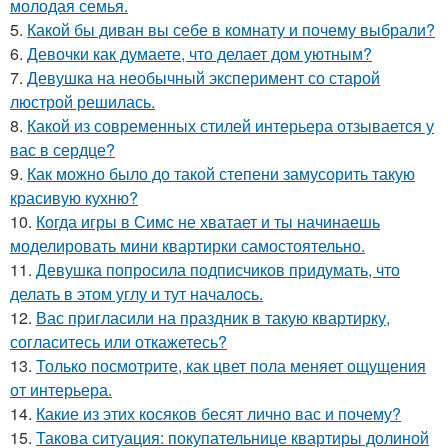
молодая семья.
5.
Какой бы диван вы себе в комнату и почему выбрали?
6.
Девочки как думаете, что делает дом уютным?
7.
Девушка на необычный эксперимент со старой
люстрой решилась.
8.
Какой из современных стилей интерьера отзывается у
вас в сердце?
9.
Как можно было до такой степени замусорить такую
красивую кухню?
10.
Когда игры в Симс не хватает и ты начинаешь
моделировать мини квартирки самостоятельно.
11.
Девушка попросила подписчиков придумать, что
делать в этом углу и тут началось.
12.
Вас пригласили на праздник в такую квартирку,
согласитесь или откажетесь?
13.
Только посмотрите, как цвет пола меняет ощущения
от интерьера.
14.
Какие из этих косяков бесят лично вас и почему?
15.
Такова ситуация: покупательнице квартиры долиной