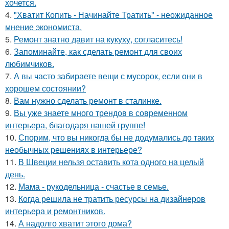
хочется.
4.
"Хватит Копить - Начинайте Тратить" - неожиданное
мнение экономиста.
5.
Ремонт знатно давит на кукуху, согласитесь!
6.
Запоминайте, как сделать ремонт для своих
любимчиков.
7.
А вы часто забираете вещи с мусорок, если они в
хорошем состоянии?
8.
Вам нужно сделать ремонт в сталинке.
9.
Вы уже знаете много трендов в современном
интерьера, благодаря нашей группе!
10.
Спорим, что вы никогда бы не додумались до таких
необычных решениях в интерьере?
11.
В Швеции нельзя оставить кота одного на целый
день.
12.
Мама - рукодельница - счастье в семье.
13.
Когда решила не тратить ресурсы на дизайнеров
интерьера и ремонтников.
14.
А надолго хватит этого дома?