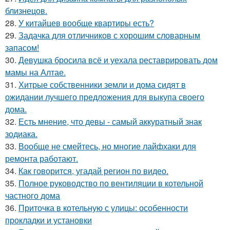
близнецов.
28.
У китайцев вообще квартиры есть?
29.
Задачка для отличников с хорошим словарным
запасом!
30.
Девушка бросила всё и уехала реставрировать дом
мамы на Алтае.
31.
Хитрые собственники земли и дома сидят в
ожидании лучшего предложения для выкупа своего
дома.
32.
Есть мнение, что девы - самый аккуратный знак
зодиака.
33.
Вообще не смейтесь, но многие лайфхаки для
ремонта работают.
34.
Как говорится, угадай регион по видео.
35.
Полное руководство по вентиляции в котельной
частного дома
36.
Приточка в котельную с улицы: особенности
прокладки и установки