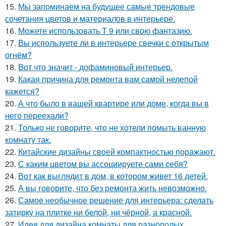
15.
Мы запоминаем на будущее самые трендовые
сочетания цветов и материалов в интерьере.
16.
Можете использовать Т 9 или свою фантазию.
17.
Вы используете ли в интерьере свечки с открытым
огнём?
18.
Вот что значит - дофаминовый интерьер.
19.
Какая причина для ремонта вам самой нелепой
кажется?
20.
А что было в вашей квартире или доме, когда вы в
него переехали?
21.
Только не говорите, что не хотели помыть ванную
комнату так.
22.
Китайские дизайны своей компактностью поражают.
23.
С каким цветом вы ассоциируете сами себя?
24.
Вот как выглядит в дом, в котором живет 16 детей.
25.
А вы говорите, что без ремонта жить невозможно.
26.
Самое необычное решение для интерьера: сделать
затирку на плитке ни белой, ни чёрной, а красной.
27.
Идея для дизайна комнаты для разнополых