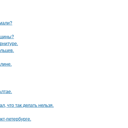
умали?
нщины?
арнитуре.
ельцев.
алине.
Алтае.
л, что так делать нельзя.
кт-петербурге.