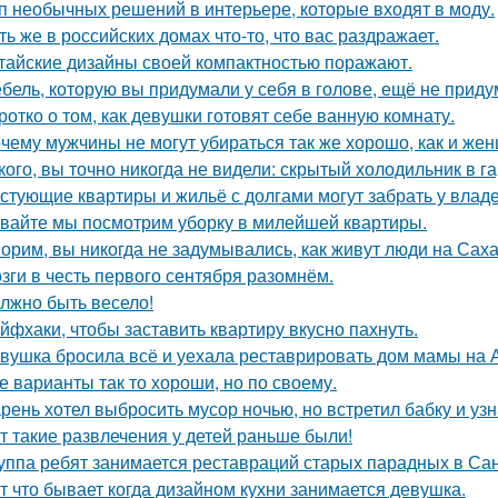
п необычных решений в интерьере, которые входят в моду.
ть же в российских домах что-то, что вас раздражает.
тайские дизайны своей компактностью поражают.
бель, которую вы придумали у себя в голове, ещё не прид
ротко о том, как девушки готовят себе ванную комнату.
чему мужчины не могут убираться так же хорошо, как и же
кого, вы точно никогда не видели: скрытый холодильник в г
стующие квартиры и жильё с долгами могут забрать у влад
вайте мы посмотрим уборку в милейшей квартиры.
орим, вы никогда не задумывались, как живут люди на Сах
зги в честь первого сентября разомнём.
лжно быть весело!
йфхаки, чтобы заставить квартиру вкусно пахнуть.
вушка бросила всё и уехала реставрировать дом мамы на 
е варианты так то хороши, но по своему.
рень хотел выбросить мусор ночью, но встретил бабку и узна
т такие развлечения у детей раньше были!
уппа ребят занимается реставраций старых парадных в Сан
т что бывает когда дизайном кухни занимается девушка.