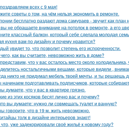
поздравляем всех с 9 мая!
жите советы о том, на чём нельзя экономить в ремонте.
понии бесплатно раздают дома самураев - звучит как план 
 вы не обращаете внимание на потолок в ремонте, а его цве
ните классный балкон, который себе сделала молодая семь
ая кухня вам по дизайну и почему нравится?
дый увидет то, что позволит степень его испорченности.
 чего, как вы считаете, невозможно жить в доме?
представим, что у вас осталось место около холодильника, 
делитесь ностальгичными вещами, которые видели , вниман
гда никто не придумал мебель твоей мечты, и ты решаешь д
 начинаем подготавливать подписчиков, которые собираютс
вы думаете, что у вас в квартире грязно.
кие из этих косяков бесят лично вас и почему?
что вы думаете: нужно ли совмещать туалет и ванную?
вы говорите, что в 19 м. жить невозможно.
китайцы толк в дизайне интерьеров знают!
 что, уже задекорировали своё жильё к новому году?