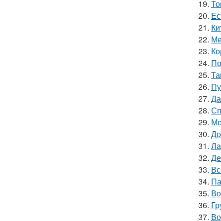
19.
То
20.
Ес
21.
Ки
22.
Ме
23.
Ко
24.
По
25.
Та
26.
Пу
27.
Да
28.
Сп
29.
Мо
30.
До
31.
Ла
32.
Де
33.
Вс
34.
Па
35.
Во
36.
Гр
37.
Во