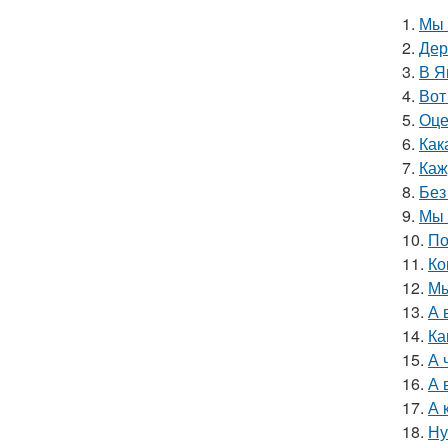
1.
Мы 
2.
Дер
3.
В Я
4.
Вот
5.
Оце
6.
Как
7.
Каж
8.
Без
9.
Мы 
10.
По
11.
Ко
12.
Мы
13.
А 
14.
Ка
15.
А 
16.
А 
17.
А 
18.
Ну