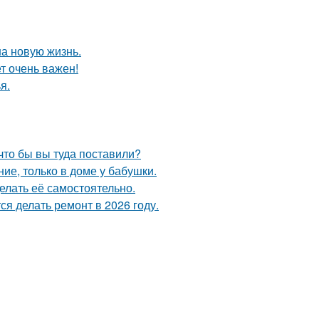
на новую жизнь.
т очень важен!
я.
что бы вы туда поставили?
ие, только в доме у бабушки.
елать её самостоятельно.
я делать ремонт в 2026 году.