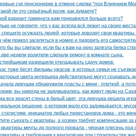
ервые суд пенсионерке в отмене сделки "под Влиянием Мо
такой ли это серьёзный косяк, как думаете?
кой вариант ламината вам понравился больше всего?
лько не говорите, что у вас всегда всё лежит на своих места
 спешите осуждать людей, которые доводят свои квартиры д
в чём прикол заселяться в номер и пидорить его самостоят
что бы вы сделали, если бы к вам на окно залезла белка стр
 две недели родители сделали ремонт в комнате сына.
стройщикам разрешили откладывать сдачу домов.
вас тоже бесят фильмы ужасов, в которых семья не съезжа
которые цвета интерьера действительно могут создавать д
ачала девушки обнаружили пласты с мини - плиткой, а потом
орим, вы никогда не задумывались, как живут люди на Сах
ка все красят стены в белый цвет, эта девушка решила игра
ниальное решение, о котором мало кто задумывается: мус
 статистике, инициатор любых перестановок дома - это же
тите съехать с квартиры, а хозяин требует компенсацию за
 квартиры мечты до полного провала - чёрная плесень под 
рмативы и требования к вентиляции при строительстве жил