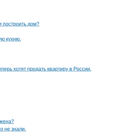
и построить дом?
ую кухню.
еперь хотят продать квартиру в России.
 жена?
о не знали.