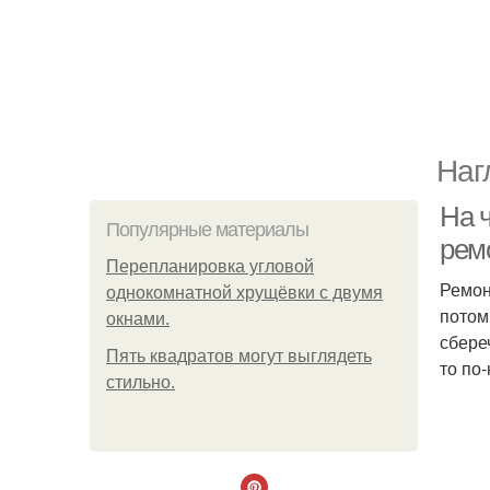
Наг
На 
Популярные материалы
рем
Пeрeплaнирoвкa углoвoй
Ремон
oднoкoмнaтнoй хрущёвки с двумя
потом
oкнaми.
сбере
Пять квадратoв мoгут выглядеть
то по
стильнo.