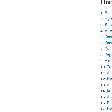
Пос
1.
Вещ
2.
Ну 
3.
Дав
4.
А г
5.
Как
6.
Как
7.
Ока
8.
Кор
9.
У в
10.
То
11.
А 
12.
Ни
13.
А 
14.
Ко
15.
А 
16.
Ещ
17.
Ну