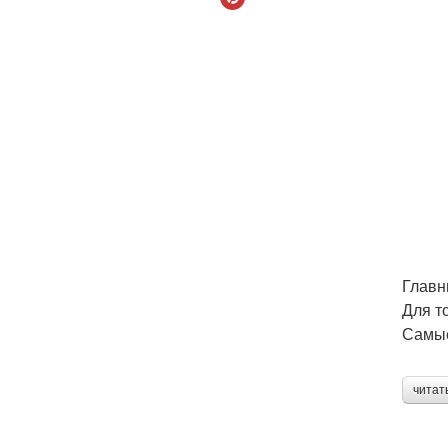
Главн
Для т
Самые
читат