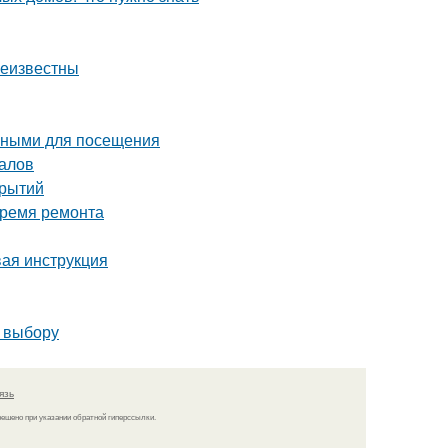
неизвестны
льными для посещения
налов
крытий
время ремонта
вая инструкция
о выбору
язь
решено при указании обратной гиперссылки.