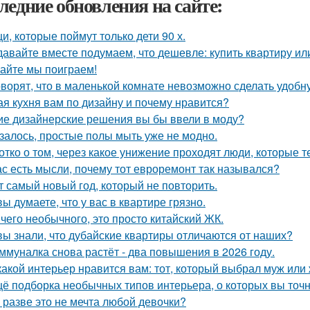
ледние обновления на сайте:
и, которые поймут только дети 90 х.
давайте вместе подумаем, что дешевле: купить квартиру ил
айте мы поиграем!
оворят, что в маленькой комнате невозможно сделать удобн
ая кухня вам по дизайну и почему нравится?
ие дизайнерские решения вы бы ввели в моду?
залось, простые полы мыть уже не модно.
отко о том, через какое унижение проходят люди, которые т
ас есть мысли, почему тот евроремонт так назывался?
т самый новый год, который не повторить.
вы думаете, что у вас в квартире грязно.
чего необычного, это просто китайский ЖК.
вы знали, что дубайские квартиры отличаются от наших?
ммуналка снова растёт - два повышения в 2026 году.
какой интерьер нравится вам: тот, который выбрал муж или
ё подборка необычных типов интерьера, о которых вы точн
 разве это не мечта любой девочки?