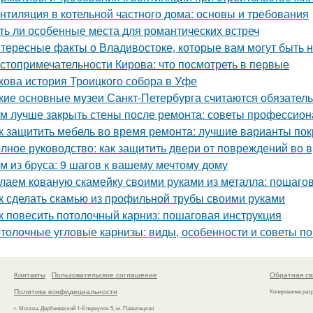
нтиляция в котельной частного дома: основы и требования
ть ли особенные места для романтических встреч
тересные факты о Владивостоке, которые вам могут быть 
стопримечательности Кирова: что посмотреть в первые
кова история Троицкого собора в Уфе
кие основные музеи Санкт-Петербурга считаются обязате
м лучше закрыть стены после ремонта: советы профессио
к защитить мебель во время ремонта: лучшие варианты по
лное руководство: как защитить двери от повреждений во 
м из бруса: 9 шагов к вашему мечтому дому
лаем кованую скамейку своими руками из металла: пошаго
к сделать скамью из профильной трубы своими руками
к повесить потолочный карниз: пошаговая инструкция
толочные угловые карнизы: виды, особенности и советы п
Контакты
Пользовательское соглашение
Обратная св
Политика конфидециальности
Копирование раз
г. Москва, Дербеневский 1-й переулок 5, м. Павелецкая