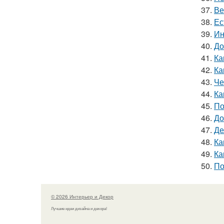
37.
Ве
38.
Ес
39.
Ин
40.
До
41.
Ка
42.
Ка
43.
Че
44.
Ка
45.
По
46.
До
47.
Де
48.
Ка
49.
Ка
50.
По
© 2026 Интерьер и Декор
Лучшие идеи дизайна и декора!