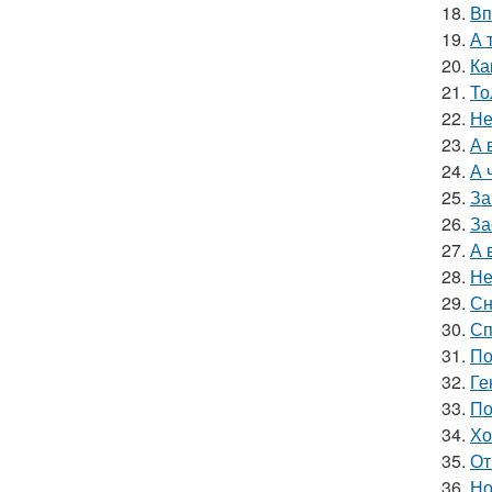
18.
Вп
19.
А 
20.
Ка
21.
То
22.
Не
23.
А 
24.
А 
25.
За
26.
За
27.
А 
28.
Не
29.
Сн
30.
Сп
31.
По
32.
Ге
33.
По
34.
Хо
35.
От
36.
Но