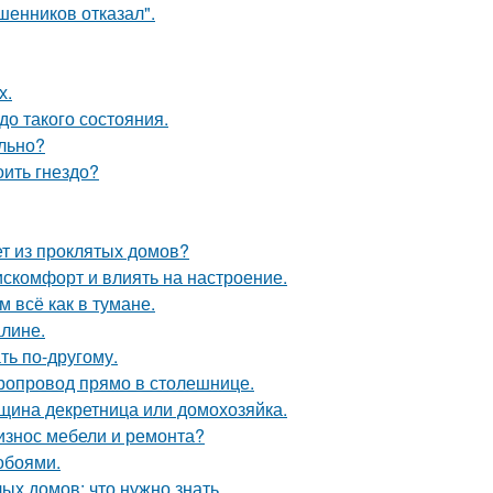
шенников отказал".
х.
о такого состояния.
ельно?
оить гнездо?
ет из проклятых домов?
искомфорт и влиять на настроение.
 всё как в тумане.
алине.
ть по-другому.
оропровод прямо в столешнице.
нщина декретница или домохозяйка.
 износ мебели и ремонта?
обоями.
ых домов: что нужно знать