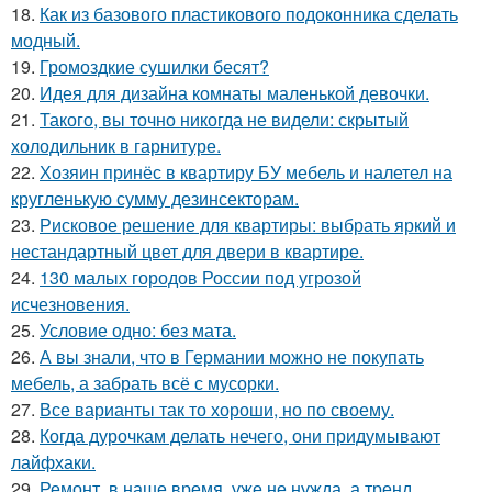
18.
Как из базового пластикового подоконника сделать
модный.
19.
Громоздкие сушилки бесят?
20.
Идея для дизайна комнаты маленькой девочки.
21.
Такого, вы точно никогда не видели: скрытый
холодильник в гарнитуре.
22.
Хозяин принёс в квартиру БУ мебель и налетел на
кругленькую сумму дезинсекторам.
23.
Рисковое решение для квартиры: выбрать яркий и
нестандартный цвет для двери в квартире.
24.
130 малых городов России под угрозой
исчезновения.
25.
Условие одно: без мата.
26.
А вы знали, что в Германии можно не покупать
мебель, а забрать всё с мусорки.
27.
Все варианты так то хороши, но по своему.
28.
Когда дурочкам делать нечего, они придумывают
лайфхаки.
29.
Ремонт, в наше время, уже не нужда, а тренд.