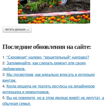
читать дальше →
Последние обновления на сайте:
1.
"Скромная" налево, "решительный" направо?
2.
Запоминайте, как сделать ремонт для своих
любимчиков.
3.
Мы посмотрим, как идеально вписать в интерьер
винтаж.
4.
Когда решила не тратить ресурсы на дизайнеров
интерьера и ремонтников.
5.
Вы не поверите, но в этом дворце живёт не депутат, а
обычная семья.