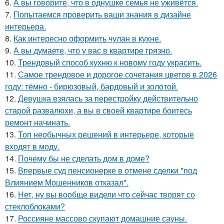
6.
А вы говорите, что в однушке семья не уживётся.
7.
Попытаемся проверить ваши знания в дизайне
интерьера.
8.
Как интересно оформить чулан в кухне.
9.
А вы думаете, что у вас в квартире грязно.
10.
Трендовый способ кухню к новому году украсить.
11.
Самое трендовое и дорогое сочетания цветов в 2026
году: тёмно - бирюзовый, бардовый и золотой.
12.
Девушка взялась за перестройку действительно
старой развалюхи, а вы в своей квартире боитесь
ремонт начинать.
13.
Топ необычных решений в интерьере, которые
входят в моду.
14.
Почему бы не сделать дом в доме?
15.
Впервые суд пенсионерке в отмене сделки "под
Влиянием Мошенников отказал".
16.
Нет, ну вы вообще видели что сейчас творят со
стеклоблоками?
17.
Россияне массово скупают домашние сауны.