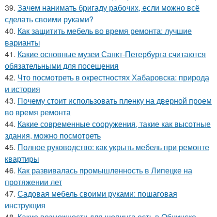
39.
Зачем нанимать бригаду рабочих, если можно всё
сделать своими руками?
40.
Как защитить мебель во время ремонта: лучшие
варианты
41.
Какие основные музеи Санкт-Петербурга считаются
обязательными для посещения
42.
Что посмотреть в окрестностях Хабаровска: природа
и история
43.
Почему стоит использовать пленку на дверной проем
во время ремонта
44.
Какие современные сооружения, такие как высотные
здания, можно посмотреть
45.
Полное руководство: как укрыть мебель при ремонте
квартиры
46.
Как развивалась промышленность в Липецке на
протяжении лет
47.
Садовая мебель своими руками: пошаговая
инструкция
48.
Какие возможности для шопинга есть в Обнинске