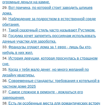
огромные деньги на камне.
29.
Вот причина, по которой стоит заводить шпицев
дома.
30.
Наблюдение за подростком в естественной среде
обитания.
31.
Такой сказочный стиль часто называют Рустиком.
32.
Госдума хочет запретить россиянам использовать
дачные участки для зароботка.
33.
Французы отдают дома за 1 евро - лишь бы кто-
нибудь в них жил.
34.
История девушки, которая проснулась в страшном
сне.
35.
Когда у тебя мало денег, но много желаний по
дизайну квартиры.
36.
Современные стандарты: требования к котельной в
частном доме 2025
37.
Самое сложное в ремонте - дождаться его
завершения.
38.
Есть ли особенные места для романтических встреч