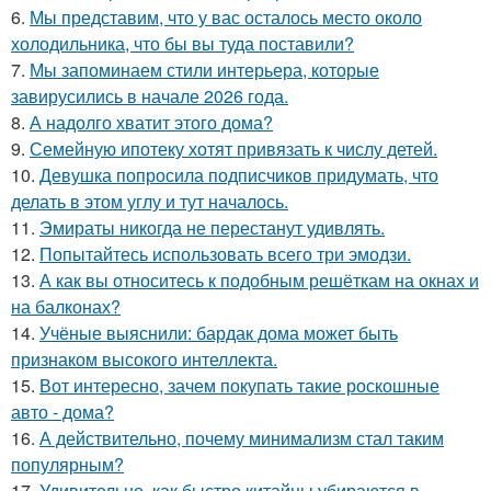
6.
Мы представим, что у вас осталось место около
холодильника, что бы вы туда поставили?
7.
Мы запоминаем стили интерьера, которые
завирусились в начале 2026 года.
8.
А надолго хватит этого дома?
9.
Семейную ипотеку хотят привязать к числу детей.
10.
Девушка попросила подписчиков придумать, что
делать в этом углу и тут началось.
11.
Эмираты никогда не перестанут удивлять.
12.
Попытайтесь использовать всего три эмодзи.
13.
А как вы относитесь к подобным решёткам на окнах и
на балконах?
14.
Учёные выяснили: бардак дома может быть
признаком высокого интеллекта.
15.
Вот интересно, зачем покупать такие роскошные
авто - дома?
16.
А действительно, почему минимализм стал таким
популярным?
17.
Удивительно, как быстро китайцы убираются в