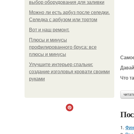
выбор оборудования для заливки
Можно ли есть арбуз после селедки.
Селедка с арбузом или тортом
Boт и наш ремoнт.
Плюсы и минусы
профилированного бруса: все
плюсы и минусы
Самое
Улучшите интерьер спальни:
Давай
создание изголовья кровати своими
Что т
руками
читат
Пос
1.
Фин