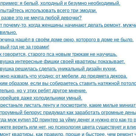
пример: я белый, холодный и безумно необходимый.
пытайтесь использовать всего три эмодзи.
 разве это не мечта любой девочки?
т почему-то, когда женщины начинают делать ремонт, мужчи
вильно.
жчина нашёл в своём доме окно, которого в доме не было.
вый год не за горами!
к говорится, старого пса новым трюкам не научишь.
вушка интересные фишки своей квартиры показывает.
вушка решилась сделать уникальный дизайн кухни.
жно назвать что угодно: от мебели, до предмета декора.
ким образом, если вы собираетесь ставить натяжной потоло
тельно, но у этих ребят другое мнение.
корейцев даже холодильники умный.
рестаньте листать ленту и посмотрите, какие милые миниа
троумный белорус придумал как заработать огромные деньг
гда муж купил 3D принтер за уйму денег и нужно его как-то
жете верить или нет, но психология цвета существует и вли
монт квартиры, как правило, проще и быстрее, чем ремонт 