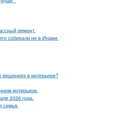
лучай".
лассный ремонт.
его собирали не в Индии.
х решениях в интерьере?
енном интерьере.
але 2026 года.
я семья.