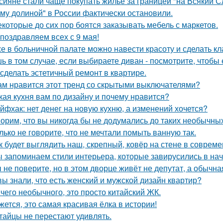
сияне стали чаще покупать жильё за границей "на Всякий С
му долиной" в России фактически остановили.
екоторые до сих пор боятся заказывать мебель с маркетов.
поздравляем всех с 9 мая!
е в больничной палате можно навести красоту и сделать к
ь в том случае, если выбираете диван - посмотрите, чтобы 
 сделать эстетичный ремонт в квартире.
ам нравится этот тренд со скрытыми выключателями?
кая кухня вам по дизайну и почему нравится?
йфхак: нет денег на новую кухню, а изменений хочется?
орим, что вы никогда бы не додумались до таких необычны
лько не говорите, что не мечтали помыть ванную так.
к будет выглядить наш, скрепный, ковёр на стене в соврем
 запоминаем стили интерьера, которые завирусились в нач
 не поверите, но в этом дворце живёт не депутат, а обычна
вы знали, что есть женский и мужской дизайн квартир?
чего необычного, это просто китайский ЖК.
жется, это самая красивая ёлка в истории!
тайцы не перестают удивлять.