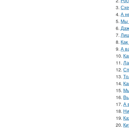
2.
Рос
3.
Схе
4.
А н
5.
Мы 
6.
Даж
7.
Лиш
8.
Как
9.
А в
10.
Ка
11.
Ла
12.
Сп
13.
То
14.
Ка
15.
Мы
16.
Вы
17.
А 
18.
Ни
19.
Ка
20.
Ки