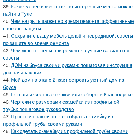
39.
Какие менее известные, но интересные места можно
найти в Туле
40.
Чем накрыть паркет во время ремонта: эффективные
способы защиты
41.
Сохраните вашу мебель целой и невредимой: советы
по защите во время ремонта
42.
Чем укрыть стены при ремонте: лучшие варианты и
советы
43.
ДОМ из бруса своими руками: пошаговая инструкция
для начинающих
44.
Мой дом на этапе 2: как построить уютный дом из
бруса
45.
Есть ли известные церкви или соборы в Красноярске
46.
Чертежи с размерами скамейки из профильной
трубы: пошаговое руководство
47.
Просто и практично: как собрать скамейку из
профильной трубы своими руками
48.
Как сделать скамейку из профильной трубы своими