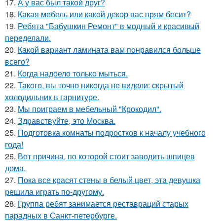
17.
А у вас был такой друг?
18.
Какая мебель или какой декор вас прям бесит?
19.
Ребята "Бабушкин Ремонт" в модный и красивый
переделали.
20.
Какой вариант ламината вам понравился больше
всего?
21.
Когда надоело только мыться.
22.
Такого, вы точно никогда не видели: скрытый
холодильник в гарнитуре.
23.
Мы поиграем в мебельный "Крокодил".
24.
Здравствуйте, это Москва.
25.
Подготовка комнаты подростков к началу учебного
года!
26.
Вот причина, по которой стоит заводить шпицев
дома.
27.
Пока все красят стены в белый цвет, эта девушка
решила играть по-другому.
28.
Группа ребят занимается реставраций старых
парадных в Санкт-петербурге.