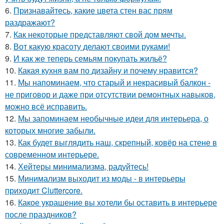
6.
Признавайтесь, какие цвета стен вас прям
раздражают?
7.
Как некоторые представляют свой дом мечты.
8.
Вот какую красоту делают своими руками!
9.
И как же теперь семьям покупать жильё?
10.
Какая кухня вам по дизайну и почему нравится?
11.
Мы напоминаем, что старый и некрасивый балкон -
не приговор и даже при отсутствии ремонтных навыков,
можно всё исправить.
12.
Мы запоминаем необычные идеи для интерьера, о
которых многие забыли.
13.
Как будет выглядить наш, скрепный, ковёр на стене в
современном интерьере.
14.
Хейтеры минимализма, радуйтесь!
15.
Минимализм выходит из моды - в интерьеры
приходит Cluttercore.
16.
Какое украшение вы хотели бы оставить в интерьере
после праздников?