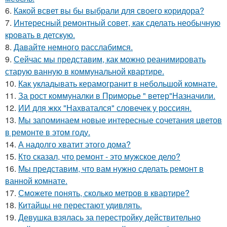
6.
Какой всвет вы бы выбрали для своего коридора?
7.
Интересный ремонтный совет, как сделать необычную
кровать в детскую.
8.
Давайте немного расслабимся.
9.
Сейчас мы представим, как можно реанимировать
старую ванную в коммунальной квартире.
10.
Как укладывать керамогранит в небольшой комнате.
11.
За рост коммуналки в Приморье " ветер"Назначили.
12.
ИИ для жкх "Нахватался" словечек у россиян.
13.
Мы запоминаем новые интересные сочетания цветов
в ремонте в этом году.
14.
А надолго хватит этого дома?
15.
Кто сказал, что ремонт - это мужское дело?
16.
Мы представим, что вам нужно сделать ремонт в
ванной комнате.
17.
Сможете понять, сколько метров в квартире?
18.
Китайцы не перестают удивлять.
19.
Девушка взялась за перестройку действительно