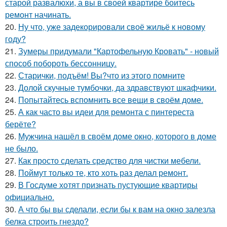
старой развалюхи, а вы в своей квартире боитесь
ремонт начинать.
20.
Ну что, уже задекорировали своё жильё к новому
году?
21.
Зумеры придумали "Картофельную Кровать" - новый
способ побороть бессонницу.
22.
Старички, подъём! Вы?что из этого помните
23.
Долой скучные тумбочки, да здравствуют шкафчики.
24.
Попытайтесь вспомнить все вещи в своём доме.
25.
А как часто вы идеи для ремонта с пинтереста
берёте?
26.
Мужчина нашёл в своём доме окно, которого в доме
не было.
27.
Как просто сделать средство для чистки мебели.
28.
Поймут только те, кто хоть раз делал ремонт.
29.
В Госдуме хотят признать пустующие квартиры
официально.
30.
А что бы вы сделали, если бы к вам на окно залезла
белка строить гнездо?