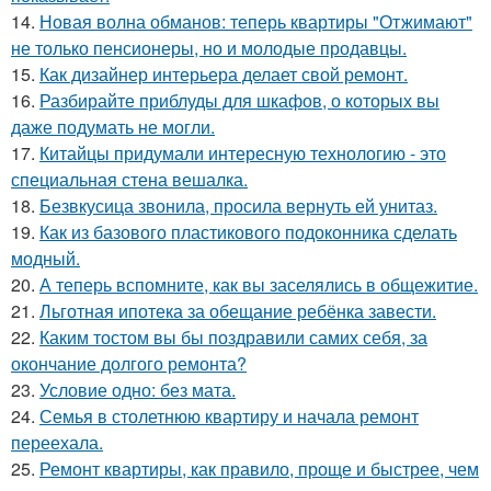
14.
Новая волна обманов: теперь квартиры "Отжимают"
не только пенсионеры, но и молодые продавцы.
15.
Как дизайнер интерьера делает свой ремонт.
16.
Разбирайте приблуды для шкафов, о которых вы
даже подумать не могли.
17.
Китайцы придумали интересную технологию - это
специальная стена вешалка.
18.
Безвкусица звонила, просила вернуть ей унитаз.
19.
Как из базового пластикового подоконника сделать
модный.
20.
А теперь вспомните, как вы заселялись в общежитие.
21.
Льготная ипотека за обещание ребёнка завести.
22.
Каким тостом вы бы поздравили самих себя, за
окончание долгого ремонта?
23.
Условие одно: без мата.
24.
Семья в столетнюю квартиру и начала ремонт
переехала.
25.
Ремонт квартиры, как правило, проще и быстрее, чем