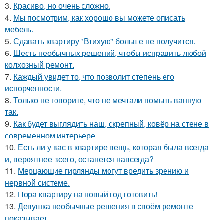
3.
Красиво, но очень сложно.
4.
Мы посмотрим, как хорошо вы можете описать
мебель.
5.
Сдавать квартиру "Втихую" больше не получится.
6.
Шесть необычных решений, чтобы исправить любой
колхозный ремонт.
7.
Каждый увидет то, что позволит степень его
испорченности.
8.
Только не говорите, что не мечтали помыть ванную
так.
9.
Как будет выглядить наш, скрепный, ковёр на стене в
современном интерьере.
10.
Есть ли у вас в квартире вещь, которая была всегда
и, вероятнее всего, останется навсегда?
11.
Мерцающие гирлянды могут вредить зрению и
нервной системе.
12.
Пора квартиру на новый год готовить!
13.
Девушка необычные решения в своём ремонте
показывает.