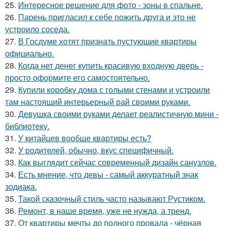
25.
Интересное решение для фото - зоны в спальне.
26.
Парень пригласил к себе пожить друга и это не
устроило соседа.
27.
В Госдуме хотят признать пустующие квартиры
официально.
28.
Когда нет денег купить красивую входную дверь -
просто оформите его самостоятельно.
29.
Купили коробку дома с голыми стенами и устроили
там настоящий интерьерный рай своими руками.
30.
Девушка своими руками делает реалистичную мини -
библиотеку.
31.
У китайцев вообще квартиры есть?
32.
У родителей, обычно, вкус специфичный.
33.
Как выглядит сейчас современный дизайн санузлов.
34.
Есть мнение, что девы - самый аккуратный знак
зодиака.
35.
Такой сказочный стиль часто называют Рустиком.
36.
Ремонт, в наше время, уже не нужда, а тренд.
37.
От квартиры мечты до полного провала - чёрная