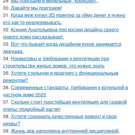
29.
Мы поиграем в мебельный "Крокодил".
30.
Давайте мы поиграем!
31.
Когда муж купил 3D принтер за уйму денег и нужно
его как-то реализовывать.
32.
Ксения Анатольевна про косяки дизайна своего
нового дома рассказывает.
33.
Вот что бывает когда дизайном кухни занимается
девушка.
34.
Нормативы и требования к вентиляции при
строительстве жилых домов: что нужно знать
35.
Хотите стильную и квартиру с функциональным
ремонтом?
36.
Современные стандарты: требования к котельной в
частном доме 2025
37.
Сколько стоит простейшая вентиляция для газовой
плиты: подробный расчет
38.
Хотите сохранить качественные ремонт и свои
нервы?
39.
Жизнь дев наполнена внутренней дисциплиной,