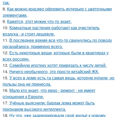
так.
8.
Как можно красиво оформить интерьер с цветочными
элементами.
9.
Кажется, этот мужик что-то знает.
10.
Комнатные растения работают как очиститель
воздуха - и стоят дешевле.
11.
В последнее время все что-то свихнулись по поводу
органайзинга, примерно всего.
12.
Есть некоторые вещи, которые были в квартирах у
всех россиян.
13.
Семейную ипотеку хотят привязать к числу детей.
14.
Ничего необычного, это просто китайский ЖК.
15.
У всех в доме есть та самая вещь, которую купили, но
пользы она не принесла.
16.
Мало кто знает, что евро - ремонт - не имеет
отношения к Европе.
17.
Учёные выяснили: бардак дома может быть
признаком высокого интеллекта.
18.
Ну что, уже задекорировали своё жильё к новому