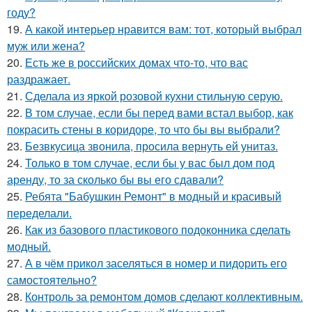
году?
19.
А какой интерьер нравится вам: тот, который выбрал
муж или жена?
20.
Есть же в российских домах что-то, что вас
раздражает.
21.
Сделала из яркой розовой кухни стильную серую.
22.
В том случае, если бы перед вами встал выбор, как
покрасить стены в коридоре, то что бы вы выбрали?
23.
Безвкусица звонила, просила вернуть ей унитаз.
24.
Только в том случае, если бы у вас был дом под
аренду, то за сколько бы вы его сдавали?
25.
Ребята "Бабушкин Ремонт" в модный и красивый
переделали.
26.
Как из базового пластикового подоконника сделать
модный.
27.
А в чём прикол заселяться в номер и пидорить его
самостоятельно?
28.
Контроль за ремонтом домов сделают коллективным.