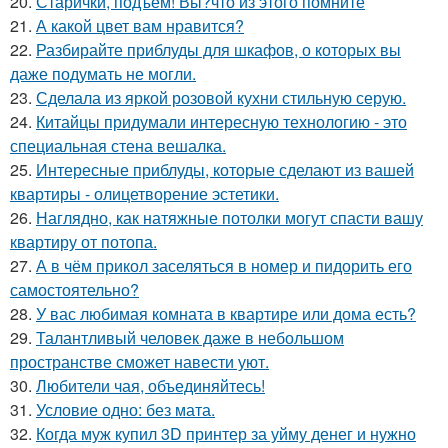
20.
Старички, подъём! Вы?что из этого помните
21.
А какой цвет вам нравится?
22.
Разбирайте приблуды для шкафов, о которых вы
даже подумать не могли.
23.
Сделала из яркой розовой кухни стильную серую.
24.
Китайцы придумали интересную технологию - это
специальная стена вешалка.
25.
Интересные приблуды, которые сделают из вашей
квартиры - олицетворение эстетики.
26.
Наглядно, как натяжные потолки могут спасти вашу
квартиру от потопа.
27.
А в чём прикол заселяться в номер и пидорить его
самостоятельно?
28.
У вас любимая комната в квартире или дома есть?
29.
Талантливый человек даже в небольшом
пространстве сможет навести уют.
30.
Любители чая, объединяйтесь!
31.
Условие одно: без мата.
32.
Когда муж купил 3D принтер за уйму денег и нужно