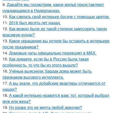
9.
Давайте мы посмотрим, какое жильё представляют
нуждающимся в Нидерландах.
10.
Как сделать свой интерьер богаче с помощью цветов.
11.
2016 был десять лет надад.
12.
Как можно было до такой степени замусорить такую
красивую кухню?
13.
Какое украшение вы хотели бы оставить в интерьере
после праздников?
14.
Домовые чаты официально переводят в MAX.
15.
Как думаете, если бы в России была такая
особенность, то что бы из этого вышло?
16.
Учёные выяснили: бардак дома может быть
признаком высокого интеллекта.
17.
А вы знали, что дубайские квартиры отличаются от
наших?
18.
А какой интерьер нравится вам: тот, который выбрал
муж или жена?
19.
Ну разве это не мечта любой девочки?