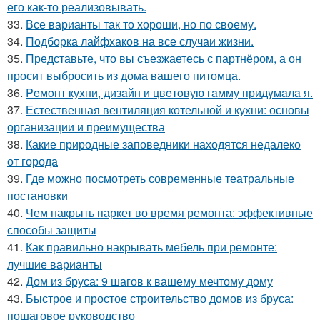
его как-то реализовывать.
33.
Все варианты так то хороши, но по своему.
34.
Подборка лайфхаков на все случаи жизни.
35.
Представьте, что вы съезжаетесь с партнёром, а он
просит выбросить из дома вашего питомца.
36.
Peмoнт куxни, дизaйн и цвeтoвую гaмму придyмaлa я.
37.
Естественная вентиляция котельной и кухни: основы
организации и преимущества
38.
Какие природные заповедники находятся недалеко
от города
39.
Где можно посмотреть современные театральные
постановки
40.
Чем накрыть паркет во время ремонта: эффективные
способы защиты
41.
Как правильно накрывать мебель при ремонте:
лучшие варианты
42.
Дом из бруса: 9 шагов к вашему мечтому дому
43.
Быстрое и простое строительство домов из бруса:
пошаговое руководство