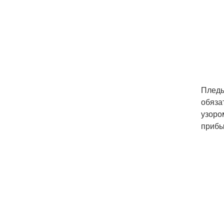
Пледы
обяза
узоро
прибы