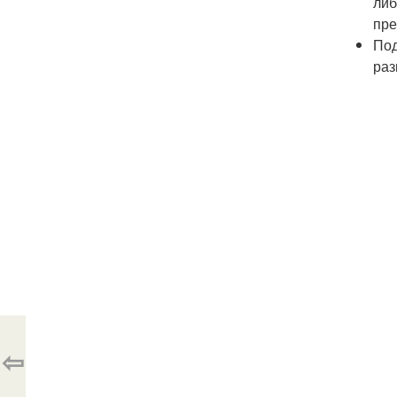
либ
пре
Под
раз
⇦