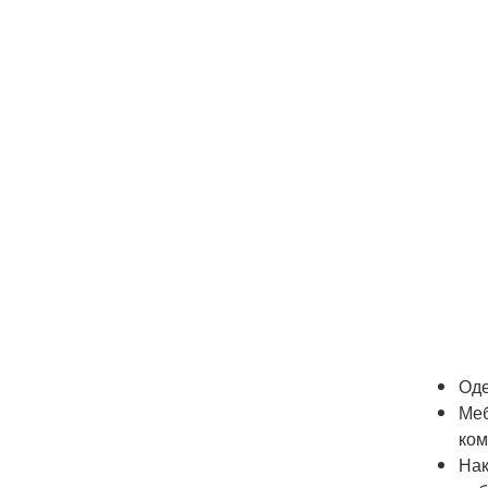
Оде
Меб
ком
Нак