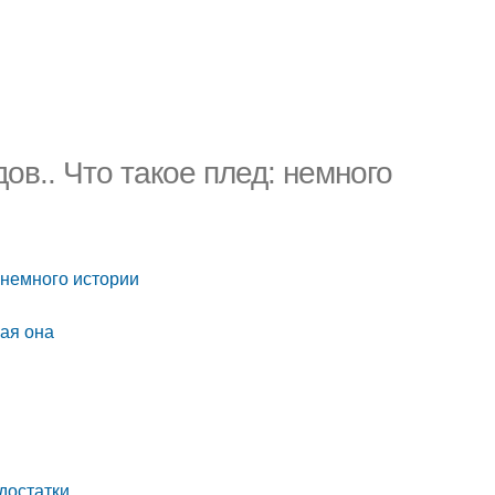
ов.. Что такое плед: немного
 немного истории
кая она
достатки