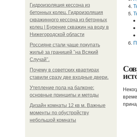
Гидроизоляция кессона из
Т
бетонных колец. Гидроизоляция
Т
скважинного кессона из бетонных
колец | Бурение скважин на воду в
Нижегородской области
П
Россияне стали чаще покупать
жильё за границей "на Всякий
Случай".
Сов
Почему в советских квартирах
ист
ставили сразу две входные двери.
Утепление пола на балконе:
Неког
основные принципы и методы
време
прина
Дизайн комнаты 12 кв м. Важные
моменты по обустройству
небольшой комнаты