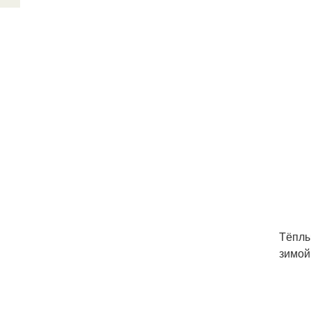
Тёплы
зимой