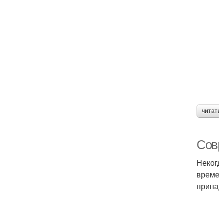
читат
Совр
Неког
време
прина