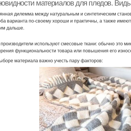
новидности материалов для пледов. Виды
янная дилемма между натуральным и синтетическим станов
оба варианта по-своему хороши и практичны, а также имеют
им дальше.
 производители используют смесовые ткани: обычно это мик
рения функциональности товара или повышения его износо
ыборе материала важно учесть пару факторов: