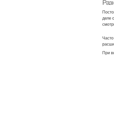
Раз
Посто
деле 
смотр
Часто
расши
При в