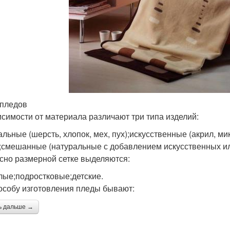
пледов
исимости от материала различают три типа изделий:
альные (шерсть, хлопок, мех, пух);искусственные (акрил, м
;смешанные (натуральные с добавлением искусственных ил
сно размерной сетке выделяются:
лые;подростковые;детские.
особу изготовления пледы бывают:
ь дальше →