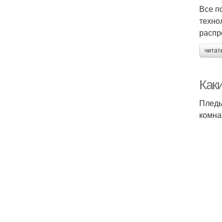
Все п
техно
распр
читат
Как
Пледы
комна