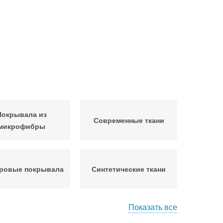
Покрывала из
Современные ткани
микрофибры
ровые покрывала
Синтетические ткани
Показать все
Пледы из натуральных
кани для пледа