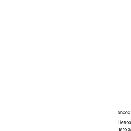
encodi
Невоз
чего 