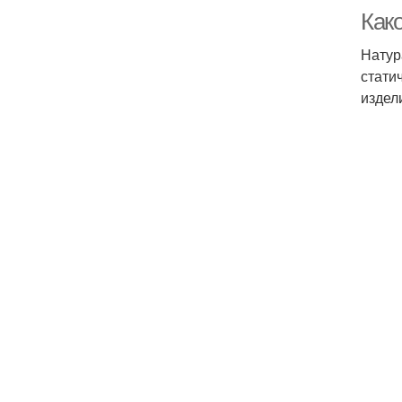
Как
Натур
стати
издел