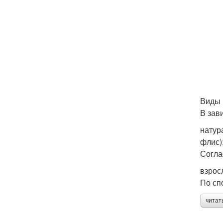
Виды 
В зав
натур
флис)
Согла
взрос
По сп
читат