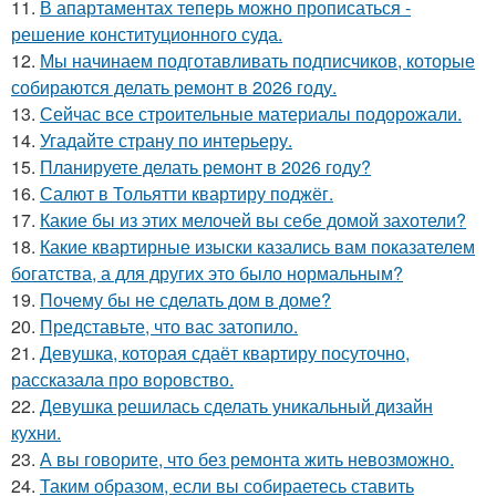
11.
В апартаментах теперь можно прописаться -
решение конституционного суда.
12.
Мы начинаем подготавливать подписчиков, которые
собираются делать ремонт в 2026 году.
13.
Сейчас все строительные материалы подорожали.
14.
Угадайте страну по интерьеру.
15.
Планируете делать ремонт в 2026 году?
16.
Салют в Тольятти квартиру поджёг.
17.
Какие бы из этих мелочей вы себе домой захотели?
18.
Какие квартирные изыски казались вам показателем
богатства, а для других это было нормальным?
19.
Почему бы не сделать дом в доме?
20.
Представьте, что вас затопило.
21.
Девушка, которая сдаёт квартиру посуточно,
рассказала про воровство.
22.
Девушка решилась сделать уникальный дизайн
кухни.
23.
А вы говорите, что без ремонта жить невозможно.
24.
Таким образом, если вы собираетесь ставить