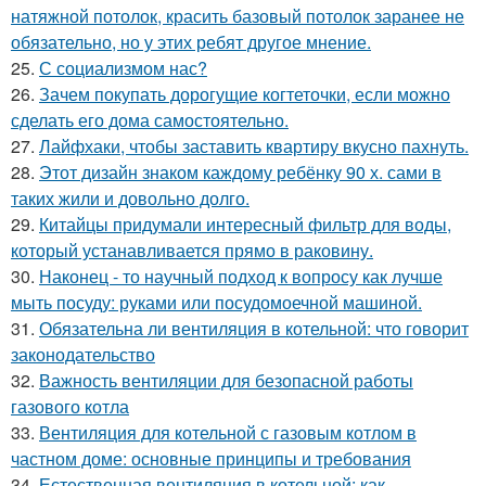
натяжной потолок, красить базовый потолок заранее не
обязательно, но у этих ребят другое мнение.
25.
С социализмом нас?
26.
Зачем покупать дорогущие когтеточки, если можно
сделать его дома самостоятельно.
27.
Лайфхаки, чтобы заставить квартиру вкусно пахнуть.
28.
Этот дизайн знаком каждому ребёнку 90 х. сами в
таких жили и довольно долго.
29.
Китайцы придумали интересный фильтр для воды,
который устанавливается прямо в раковину.
30.
Наконец - то научный подход к вопросу как лучше
мыть посуду: руками или посудомоечной машиной.
31.
Обязательна ли вентиляция в котельной: что говорит
законодательство
32.
Важность вентиляции для безопасной работы
газового котла
33.
Вентиляция для котельной с газовым котлом в
частном доме: основные принципы и требования
34.
Естественная вентиляция в котельной: как