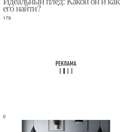
Идеальный плед: Какой он и как
его найти?
179
Пледы с ворсом
Ткань для пледа
Ткань на плед
Cинтетические пледы
Синтетические пледы
Плед из полиэстера
0
Отличия между пледом
Шерстяные пледы