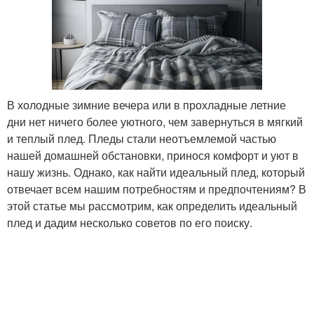
Современный плед
Комфортный плед
В холодные зимние вечера или в прохладные летние
Микрофибры в
дни нет ничего более уютного, чем завернуться в мягкий
Практичный плед
постельном белье
и теплый плед. Пледы стали неотъемлемой частью
нашей домашней обстановки, принося комфорт и уют в
нашу жизнь. Однако, как найти идеальный плед, который
отвечает всем нашим потребностям и предпочтениям? В
Пледы из натуральных
Теплый плед
этой статье мы рассмотрим, как определить идеальный
тканей
плед и дадим несколько советов по его поиску.
Ткани для пледа
Детский плед