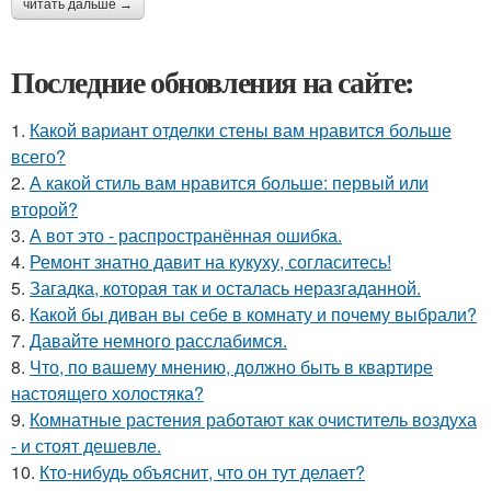
читать дальше →
Последние обновления на сайте:
1.
Какой вариант отделки стены вам нравится больше
всего?
2.
А какой стиль вам нравится больше: первый или
второй?
3.
А вот это - распространённая ошибка.
4.
Ремонт знатно давит на кукуху, согласитесь!
5.
Загадка, которая так и осталась неразгаданной.
6.
Какой бы диван вы себе в комнату и почему выбрали?
7.
Давайте немного расслабимся.
8.
Что, по вашему мнению, должно быть в квартире
настоящего холостяка?
9.
Комнатные растения работают как очиститель воздуха
- и стоят дешевле.
10.
Кто-нибудь объяснит, что он тут делает?