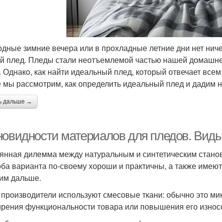
одные зимние вечера или в прохладные летние дни нет ниче
й плед. Пледы стали неотъемлемой частью нашей домашней
. Однако, как найти идеальный плед, который отвечает все
е мы рассмотрим, как определить идеальный плед и дадим не
ь дальше →
новидности материалов для пледов. Виды
янная дилемма между натуральным и синтетическим станов
оба варианта по-своему хороши и практичны, а также имеют
им дальше.
 производители используют смесовые ткани: обычно это мик
рения функциональности товара или повышения его износо