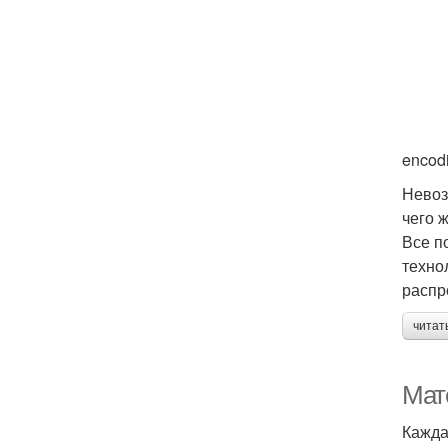
encodi
Невоз
чего 
Все п
техно
распр
читат
Мат
Кажда