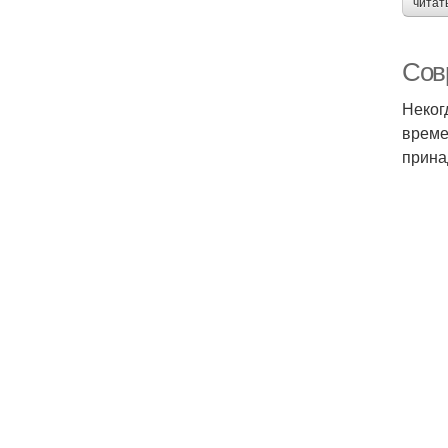
читат
Совр
Неког
време
прина