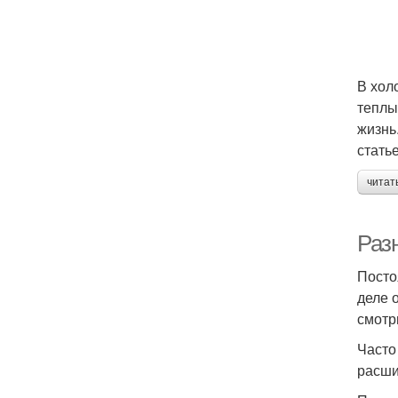
В хол
теплы
жизнь
стать
читат
Раз
Посто
деле 
смотр
Часто
расши