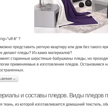
ng="utf-8" ?
можно представить уютную квартиру или дом без такого ярк
же делают пледы? Из каких материалов?
омнят старинные шерстяные бабушкины пледы, но проходя
логии применяемые в изготовлении пледов. Остановимся н
остраненных.
ь дальше →
ериалы и составы пледов. Виды пледов 
я ткань, из которой изготавливается домашний текстиль, о