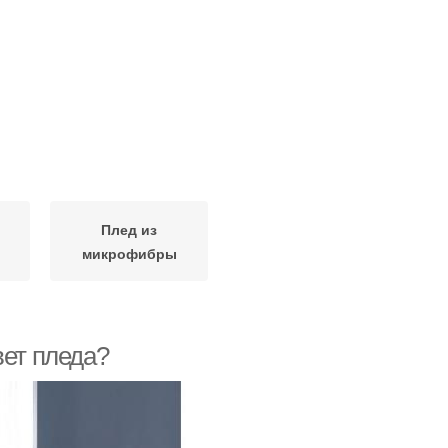
Плед из
микрофибры
вет пледа?